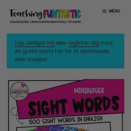
Spring
Spring
MENU
til
til
navigation
indhold
INFO
EXPAND
CHILD
Log venligst ind
eller
registrer dig
med
MENU
MIN KONTO
en gratis konto her for at downloade
eller shoppe!
GRATISMATERIALE
EXPAND
CHILD
MENU
BUTIK
LICENSER
EXPAND
CHILD
MENU
FONTE