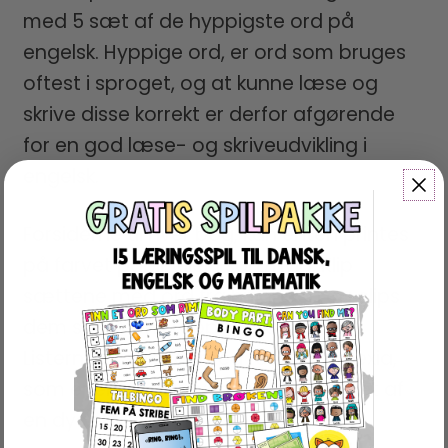
med 5 sæt af de hyppigste ord på
engelsk. Hyppige ord, er ord som bruges
oftest i sproget, og at kunne læse og
skrive disse korrekt er derfor afgørende
for en god læse- og skriveudvikling i
engelsk.
Forsiderne til hver bog, kan enten printes
på farvet papir eller i sort/hvid. Klip
sættene med ord fra hinanden og clips
dem sammen i toppen; fiks færdig!
Listerne er skrevet med fonten Dyslexia,
som er en dysleksivenlig font, udviklet af
en dyslektiker.