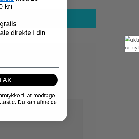
0 kr)
gratis
le direkte i din
*
 TAK
samtykke til at modtage
Ntastic. Du kan afmelde