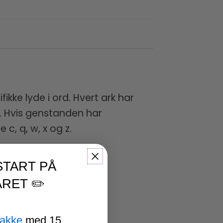
kke lyde i ord. Hvert ark har
d. Hvis genstanden har
 c, q, w, x og z.
START PÅ
RET ✏️
pakke
med 15