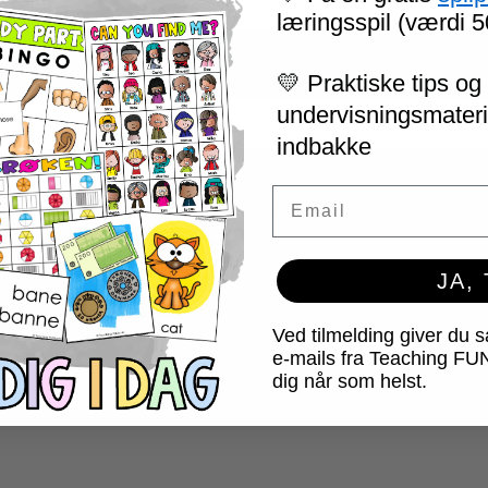
læringsspil (værdi 5
lser.
💛 Praktiske tips og 
undervisningsmateria
indbakke
Email
ive publiceret.
Krævede felter er markeret med
JA,
Ved tilmelding giver du 
e-mails fra Teaching FU
dig når som helst.