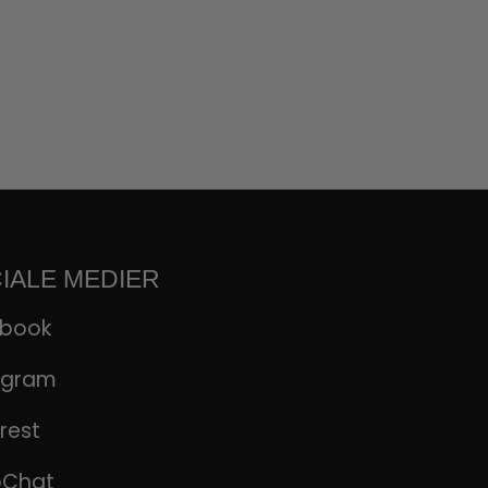
IALE MEDIER
ebook
agram
rest
pChat