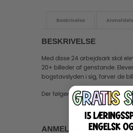
Beskrivelse
Anmeldels
BESKRIVELSE
Med disse 24 arbejdsark skal elev
20+ billeder af genstande. Eleve
bogstavslyden i sig, farver de bil
Der følger en oversigt med over 
ANMELDELSER