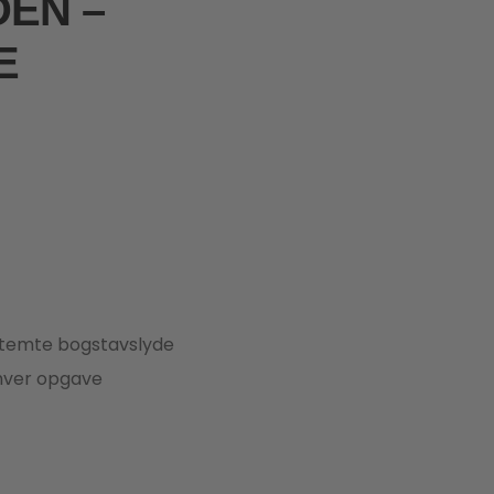
DEN –
E
stemte bogstavslyde
 hver opgave