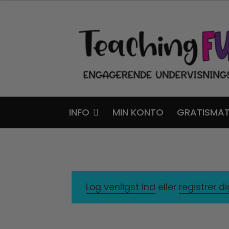
Spring
Spring
til
til
navigation
indhold
INFO
MIN KONTO
GRATISMAT
Log venligst ind
eller
registrer d