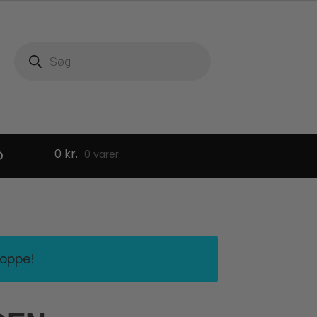
Products
search
0
kr.
D
0 varer
hoppe!