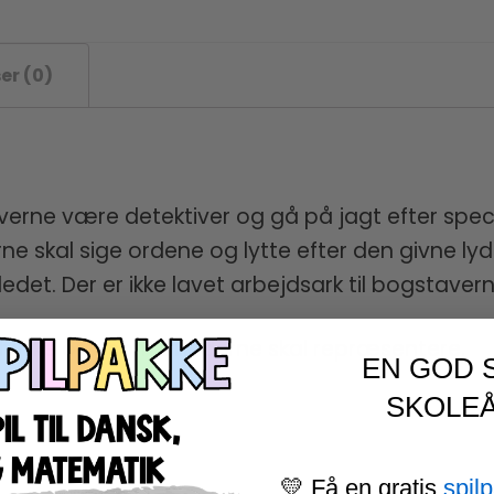
er (0)
erne være detektiver og gå på jagt efter specifi
rne skal sige ordene og lytte efter den givne ly
ledet. Der er ikke lavet arbejdsark til bogstaverne
hvilke ord, som billederne skal repræsentere.
EN GOD 
SKOLEÅ
💛 Få en gratis
spil