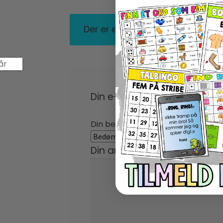
Der er endnu ikke nogle anmelde
Din e-mailadresse vil ikke bl
Din bedømmelse
*
Din anmeldelse
*