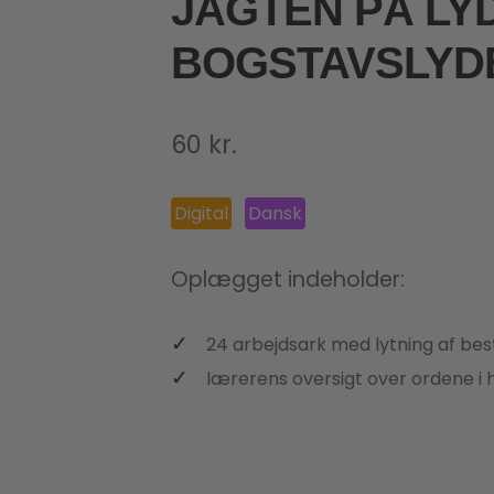
JAGTEN PÅ LY
BOGSTAVSLYD
60
kr.
Digital
Dansk
Oplægget indeholder:
24 arbejdsark med lytning af be
lærerens oversigt over ordene i