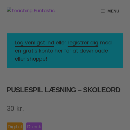
Spring
Spring
MENU
til
til
navigation
indhold
INFO
EXPAND
CHILD
MIN KONTO
MENU
Log venligst ind
eller
registrer dig
med
en gratis konto her for at downloade
GRATISMATERIALE
EXPAND
eller shoppe!
CHILD
BUTIK
MENU
LICENSER
EXPAND
PUSLESPIL LÆSNING – SKOLEORD
CHILD
FONTE
MENU
30
kr.
Digital
Dansk