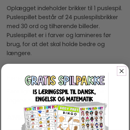
Oplægget indeholder brikker til 1 puslespil.
Puslespillet består af 24 puslespilsbrikker
med 30 ord og tilhørende billeder.
Puslespillet er i farver og lamineres før
brug, for at det skal holde bedre og
længere.
Flere Puslespil
Flere lignende puslespil finder du her, i
fagene
matematik
,
dansk
og
engelsk
.
ANMELDELSER