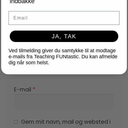
indbakke
Email
JA, TAK
Ved tilmelding giver du samtykke til at modtage
Navn
*
e-mails fra Teaching FUNtastic. Du kan afmelde
dig når som helst.
E-mail
*
Gem mit navn, mail og websted i