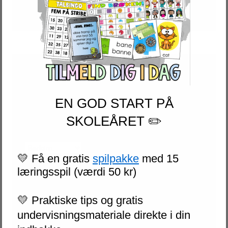
Der er endnu ikke nogle anmeldelser.
Din e-mailadresse vil ikke blive
publiceret.
Krævede felter er
EN GOD START PÅ
markeret med
*
SKOLEÅRET ✏️
Din bedømmelse
*
💛 Få en gratis
spilpakke
med 15
Din anmeldelse
*
læringsspil (værdi 50 kr)
💛 Praktiske tips og gratis
undervisningsmateriale direkte i din