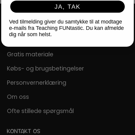
JA, TAK
Ved tilmelding giver du samtykke til at modtage
NAVIGATION
e-mails fra Teaching FUNtastic. Du kan afmelde
dig når som helst.
Butik
Gratis materiale
Købs- og brugsbetingelser
Personvernerklæring
Om oss
Ofte stillede spørgsmål
KONTAKT OS