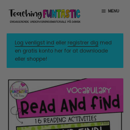
Spring
Spring
MENU
til
til
navigation
indhold
INFO
EXPAND
CHILD
Log venligst ind
eller
registrer dig
med
MENU
MIN KONTO
en gratis konto her for at downloade
eller shoppe!
GRATISMATERIALE
EXPAND
CHILD
MENU
BUTIK
LICENSER
EXPAND
CHILD
MENU
FONTE