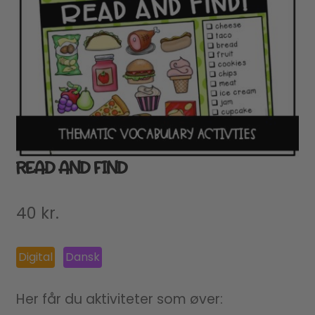
READ AND FIND
40
kr.
Digital
Dansk
Her får du aktiviteter som øver: