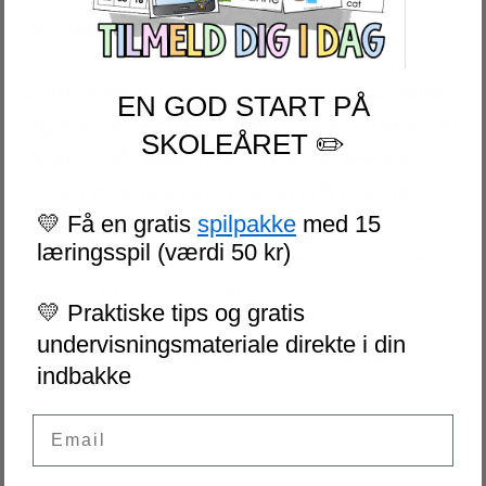
bruges forskelligt.
Som hovedopgave læser eleven ordene
EN GOD START PÅ
og sætter kryds på, eller farver, tilhørende
SKOLEÅRET ✏️
billede. Når eleven har læst og krydset
rigtigt billede vil ett billede stå tilbage
💛 Få en gratis
spilpakke
med 15
ufarvet. Eleven får både læseøvelse, og
læringsspil (værdi 50 kr)
udvidelse af ordforråd indenfor kendte og
meget brugte emner.
💛 Praktiske tips og gratis
undervisningsmateriale direkte i din
Fungerer udemærket til stationsaktivitet
indbakke
på 12-15 min.
Email