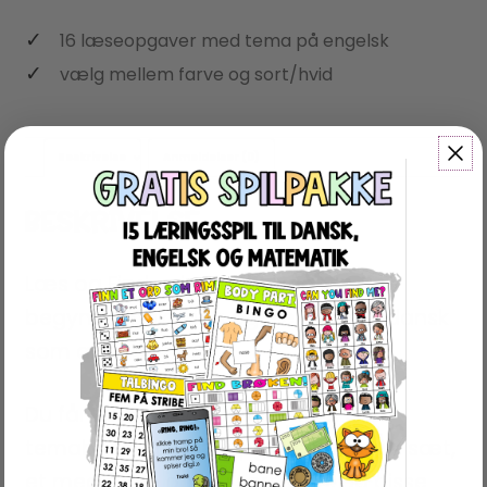
16 læseopgaver med tema på engelsk
vælg mellem farve og sort/hvid
Beskrivelse
Anmeldelser (0)
BESKRIVELSE
Læs og Find er lavet for både
begynderindlæring og elever med dansk
som andetsprog.
Du får 20 opgaver, hvoraf 16 er
temabaseret. Hver opgave findes i 2 sæt,
et med farve og et i sort/hvid, og disse