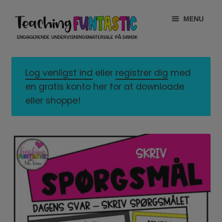
Spring
Spring
MENU
til
til
navigation
indhold
INFO
EXPAND
CHILD
Log venligst ind
eller
registrer dig
med
MIN KONTO
MENU
en gratis konto her for at downloade
eller shoppe!
GRATISMATERIALE
EXPAND
CHILD
BUTIK
MENU
LICENSER
EXPAND
CHILD
FONTE
MENU