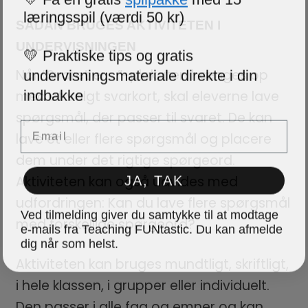
læringsspil (værdi 50 kr)
SÅDAN BRUGES AKTIVITETEN I
UNDERVISNINGEN
💛 Praktiske tips og gratis
undervisningsmateriale direkte i din
Når “Svaret er …”-plakaten hænges op
indbakke
med et valgt svarkort, skal eleverne lave
spørgsmål, der passer til svaret. De kan
Email
lave ét eller flere spørgsmål og placere
dem under det rigtige spørgeord.
JA, TAK
Aktiviteten kan også udvides med
udfordringen: Kan du lave flere spørgsmål
Ved tilmelding giver du samtykke til at modtage
med forskellige spørgeord?
e-mails fra Teaching FUNtastic. Du kan afmelde
dig når som helst.
Aktiviteten kan bruges mundtligt, skriftligt,
i hele klassen, i grupper eller individuelt.
Den passer i alle fag og emner og kan