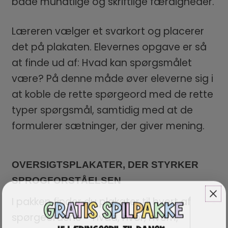
både mundtlige og skriftlige færdigheder.
Læreren vælger et svarkort og placerer
det på plakaten. Elevernes opgave er så
at finde ud af: Hvad kan spørgsmålet
være? På denne måde øver eleverne sig i
at koble de rette spørgeord med de rette
typer spørgsmål, samtidig med at de
formulerer sætninger, der giver mening.
OVERSIGTSPLAKATER, DER STYRKER
SPROGFORSTÅELSEN
I pakken finder du plakater til hvert af
spørgeordene – hvad, hvor, hvem,