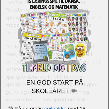
hvorfor, hvordan, hvilken og hvilket.
Plakaterne viser korte eksempler på
spørgsmål, som giver eleverne en tydelig
model, de kan bruge, når de skal lave
deres egne.
Der følger også smalle spørgeordskort
med, som kan bruges på tavlen eller i
arbejdsforløb. Den visuelle støtte gør det
lettere at se forskellene mellem
spørgeordene og forstå, hvordan
EN GOD START PÅ
spørgsmål bygges op. Det giver et godt
SKOLEÅRET ✏️
grundlag for samtaler, repetition og
videre arbejde med sprogforståelse.
💛 Få en gratis
spilpakke
med 15