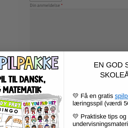
Din anmeldelse
*
EN GOD 
SKOLEÅ
Navn
*
E-
💛 Få en gratis
spil
læringsspil (værdi 5
Gem mit navn, mail og websted i denne browse
💛 Praktiske tips og 
undervisningsmateria