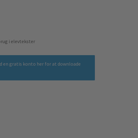
rug i elevtekster
 en gratis konto her for at downloade