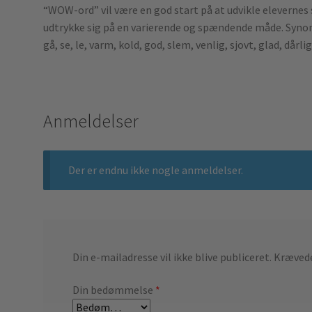
“WOW-ord” vil være en god start på at udvikle elevernes
udtrykke sig på en varierende og spændende måde. Synony
gå, se, le, varm, kold, god, slem, venlig, sjovt, glad, dårli
Anmeldelser
Der er endnu ikke nogle anmeldelser.
Din e-mailadresse vil ikke blive publiceret.
Krævede
Din bedømmelse
*