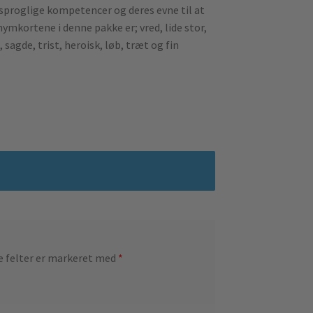
 sproglige kompetencer og deres evne til at
mkortene i denne pakke er; vred, lide stor,
g, sagde, trist, heroisk, løb, træt og fin
 felter er markeret med
*