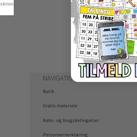
NAVIGATION
Butik
Gratis materiale
Købs- og brugsbetingelser
Personvernerklæring