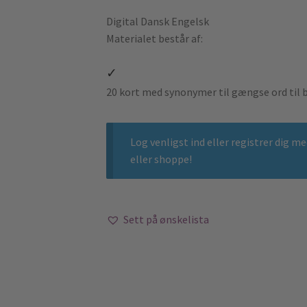
Digital
Dansk
Engelsk
Materialet består af:
20 kort med synonymer til gængse ord til b
Log venligst ind
eller
registrer dig
med
eller shoppe!
Sett på ønskelista