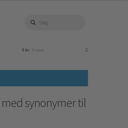
Products
search
0
kr.
0 varer
 med synonymer til