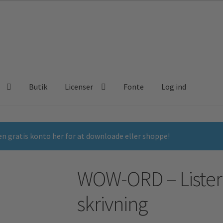
Butik
Licenser
Fonte
Log ind
n gratis konto her for at downloade eller shoppe!
WOW-ORD – Lister
skrivning