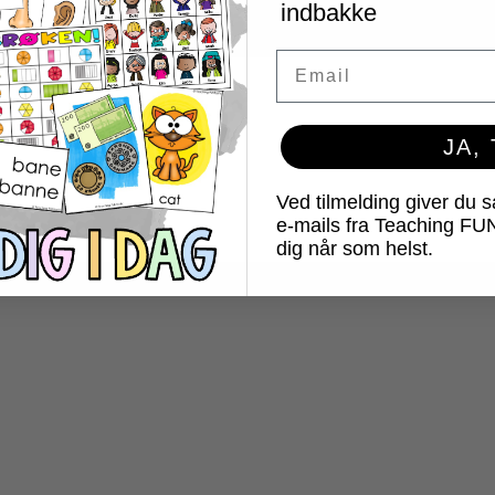
indbakke
Email
JA,
Ved tilmelding giver du 
e-mails fra Teaching FU
dig når som helst.