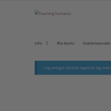
Spring
Spring
til
til
navigation
indhold
Info
Min konto
Gratismateriale
Log venligst ind
eller
registrer dig
med e