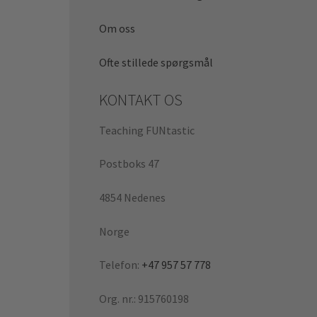
Om oss
Ofte stillede spørgsmål
KONTAKT OS
Teaching FUNtastic
Postboks 47
4854 Nedenes
Norge
Telefon:
+47 957 57 778
Org. nr.: 915760198