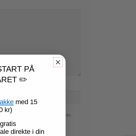
START PÅ
RET ✏️
mail
*
pakke
med 15
0 kr)
r til næste gang jeg kommenterer.
gratis
le direkte i din