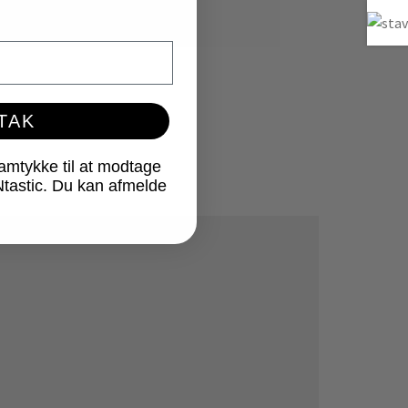
 TAK
samtykke til at modtage
Ntastic. Du kan afmelde