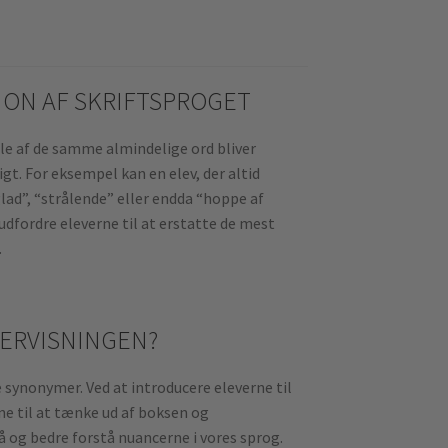
TION AF SKRIFTSPROGET
gle af de samme almindelige ord bliver
t. For eksempel kan en elev, der altid
lad”, “strålende” eller endda “hoppe af
 udfordre eleverne til at erstatte de mest
.
ERVISNINGEN?
synonymer. Ved at introducere eleverne til
e til at tænke ud af boksen og
 og bedre forstå nuancerne i vores sprog.