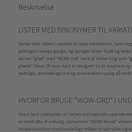
Beskrivelse
LISTER MED SYNONYMER TIL VARIA
Du har helt sikkert oplevet at læse elevtekster, hvor no
gentaget mange gange, og sproget bliver fladt og kedelig
skriver “glad” med “WOW-ord” lære at skrive ting som “g
glæde”. Disse 20 wow-kort er designet til at inspirere og
kedelige, almindelige ord og variere deres sprog på skrift
HVORFOR BRUGE “WOW-ORD” I UND
Hvert kort indeholder et fælles ord med seks spændende 
en bred vifte af ordvalg, opmuntrer “WOW Words” elevern
eksperimentere med forskellige måder at udtrykke sig på