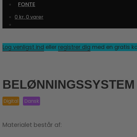
FONTE
0
kr.
0 varer
Log venligst ind
eller
registrer dig
med en gratis ko
BELØNNINGSSYSTEM
Digital
Dansk
Materialet består af: