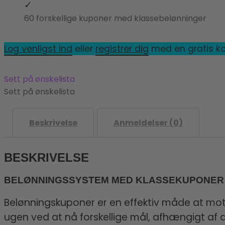
60 forskellige kuponer med klassebelønninger
Log venligst ind
eller
registrer dig
med en gratis ko
Sett på ønskelista
Sett på ønskelista
Beskrivelse
Anmeldelser (0)
BESKRIVELSE
BELØNNINGSSYSTEM MED KLASSEKUPONER
Belønningskuponer er en effektiv måde at motiv
ugen ved at nå forskellige mål, afhængigt af de