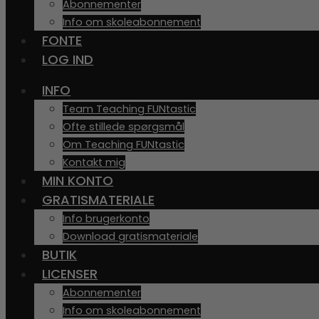
Abonnementer
Info om skoleabonnement
FONTE
LOG IND
INFO
Team Teaching FUNtastic
Ofte stillede spørgsmål
Om Teaching FUNtastic
Kontakt mig
MIN KONTO
GRATISMATERIALE
Info brugerkonto
Download gratismateriale
BUTIK
LICENSER
Abonnementer
Info om skoleabonnement