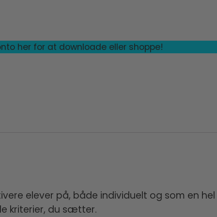
nto her for at downloade eller shoppe!
ere elever på, både individuelt og som en hel k
 kriterier, du sætter.