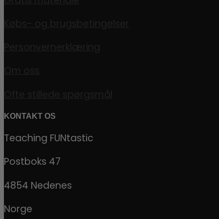
Gratis materiale
Købs- og brugsbetingelser
Personvernerklæring
Om oss
Ofte stillede spørgsmål
KONTAKT OS
Teaching FUNtastic
Postboks 47
4854 Nedenes
Norge