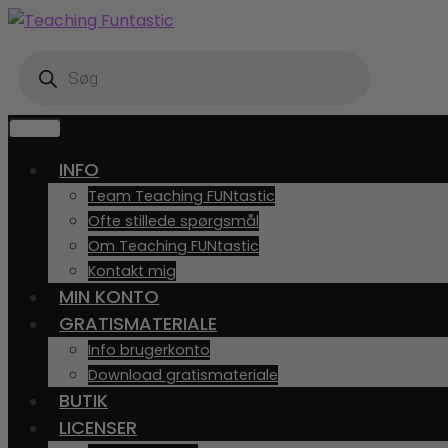
Spring
Spring
til
til
Products
navigation
indhold
search
MENU
INFO
Team Teaching FUNtastic
Ofte stillede spørgsmål
Om Teaching FUNtastic
Kontakt mig
MIN KONTO
GRATISMATERIALE
Info brugerkonto
Download gratismateriale
BUTIK
LICENSER