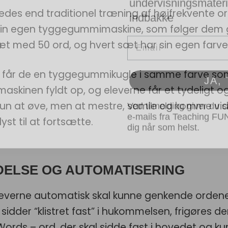
indbakke
edes end traditionel træning af højfrekvente o
 sin egen tyggegummimaskine, som følger dem
Email
sæt med 50 ord, og hvert sæt har sin egen farve
JA,
 får de en tyggegummikugle i samme farve som 
kinen fyldt op, og eleverne får et tydeligt og 
Ved tilmelding giver du 
e kun at øve, men at mestre, samle og komme vid
e-mails fra Teaching FU
dig når som helst.
yst til at fortsætte.
DELSE OG AUTOMATISERING
leverne automatisk skal kunne genkende ordene
der “klistret fast” i hukommelsen, frigøres der 
 Words – ord, der skal sidde fast i hovedet og 