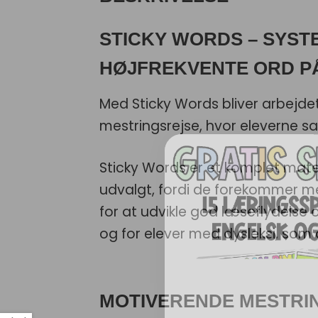
STICKY WORDS – SYST
HØJFREKVENTE ORD P
Med Sticky Words bliver arbejde
mestringsrejse, hvor eleverne sa
Sticky Words er et komplet mate
udvalgt, fordi de forekommer meg
for at udvikle god læseflydelse o
og for elever med dysleksi, so
MOTIVERENDE MESTRI