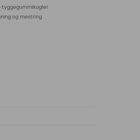
e tyggegummikugler
gning og mestring