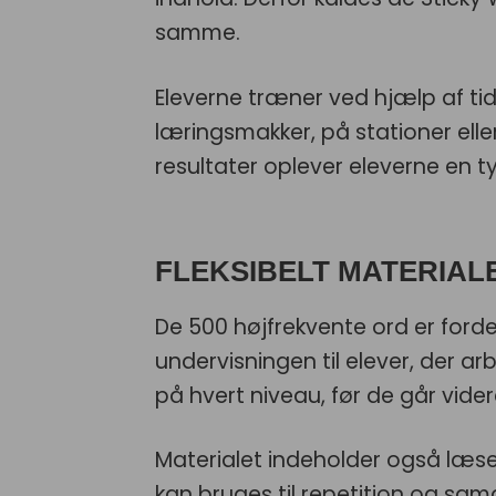
samme.
Eleverne træner ved hjælp af ti
læringsmakker, på stationer ell
resultater oplever eleverne en t
FLEKSIBELT MATERIAL
De 500 højfrekvente ord er forde
undervisningen til elever, der ar
på hvert niveau, før de går vider
Materialet indeholder også læs
kan bruges til repetition og sa