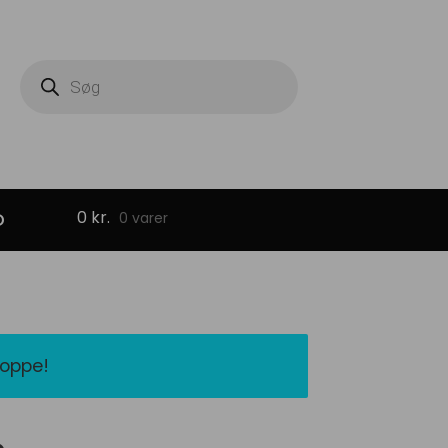
Products
search
0
kr.
D
0 varer
hoppe!