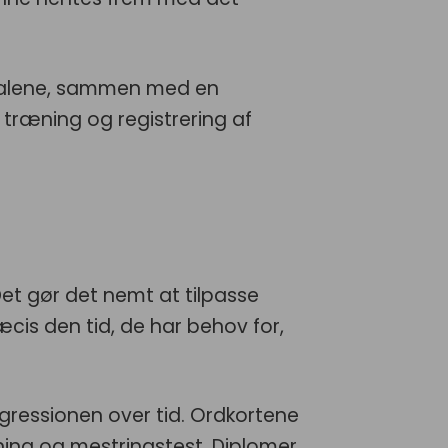
de alene, sammen med en
træning og registrering af
Det gør det nemt at tilpasse
æcis den tid, de har behov for,
ressionen over tid. Ordkortene
ning og mestringstest. Diplomer