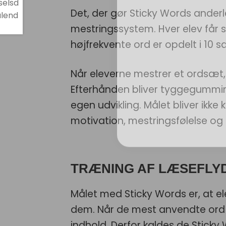
Det, der gør Sticky Words anderl
mestringssystem. Hver elev får
højfrekvente ord er opdelt i 10 
Når eleverne mestrer et ordsæt,
Efterhånden bliver tyggegummimas
egen udvikling. Målet bliver ikk
motivation, mestringsfølelse og l
TRÆNING AF LÆSEFLY
Målet med Sticky Words er, at e
dem. Når de mest anvendte ord sid
indhold. Derfor kaldes de Sticky