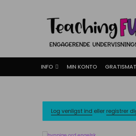
Spring
Spring
til
til
navigation
indhold
INFO
MIN KONTO
GRATISMAT
Log venligst ind
eller
registrer d