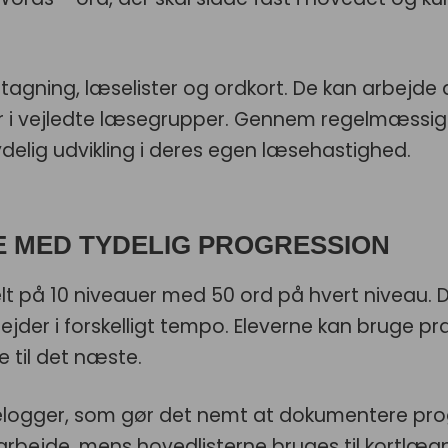
dtagning, læselister og ordkort. De kan arbej
er i vejledte læsegrupper. Gennem regelmæssig 
ydelig udvikling i deres egen læsehastighed.
E MED TYDELIG PROGRESSION
lt på 10 niveauer med 50 ord på hvert niveau. 
bejder i forskelligt tempo. Eleverne kan bruge pr
e til det næste.
elogger, som gør det nemt at dokumentere prog
marbejde, mens hovedlisterne bruges til kortlæg