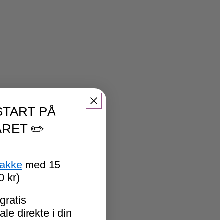
START PÅ
RET ✏️
pakke
med 15
0 kr)
gratis
le direkte i din