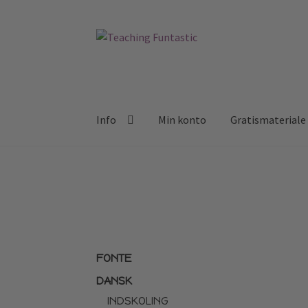
Spring
Spring
til
til
navigation
indhold
Info
Min konto
Gratismateriale
FONTE
DANSK
INDSKOLING