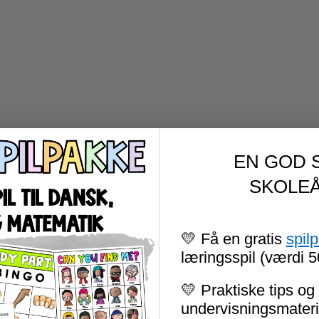
EN GOD 
SKOLEÅ
💛 Få en gratis
spil
læringsspil (værdi 5
💛 Praktiske tips og 
undervisningsmateria