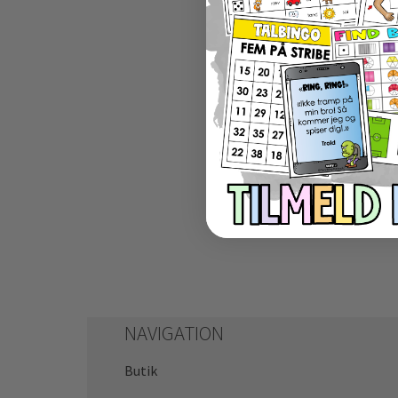
Stick
me
NAVIGATION
Butik