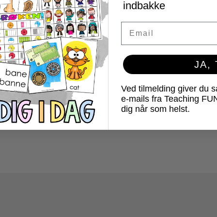
indbakke
Email
y Words – systematisk arbejde
d 500 højfrekvente ord på
engelsk
JA,
50
kr.
Ved tilmelding giver du 
Læs mere
e-mails fra Teaching FU
dig når som helst.