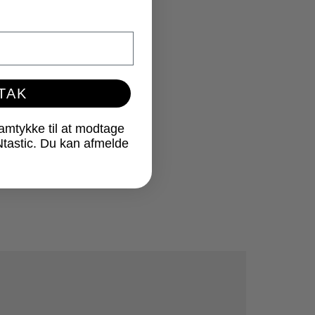
 TAK
samtykke til at modtage
Ntastic. Du kan afmelde