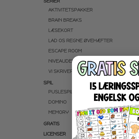
SERIER
AKTIVITETSPAKKER
BRAIN BREAKS
LÆSEKORT
LAD OS REGNE ØVEHÆFTER
ESCAPE ROOM
NIVEAUDELTE LÆSETEKSTER
VI SKRIVER
SPIL
PUSLESPIL
DOMINO
MEMORY
GRATIS
LICENSER