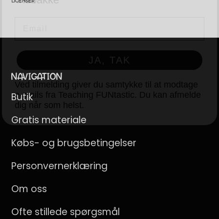
LICENSER
JA, TAK
Ved tilmelding giver du samtykke til at modtage
e-mails fra Teaching FUNtastic. Du kan afmelde
dig når som helst.
NAVIGATION
Butik
Gratis materiale
Købs- og brugsbetingelser
Personvernerklæring
Om oss
Ofte stillede spørgsmål