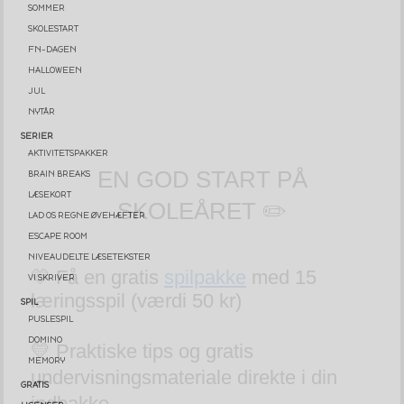
SOMMER
SKOLESTART
FN-DAGEN
HALLOWEEN
JUL
EN GOD START PÅ
NYTÅR
SERIER
SKOLEÅRET ✏️
AKTIVITETSPAKKER
BRAIN BREAKS
LÆSEKORT
💛 Få en gratis
spilpakke
med 15
LAD OS REGNE ØVEHÆFTER
læringsspil (værdi 50 kr)
ESCAPE ROOM
NIVEAUDELTE LÆSETEKSTER
VI SKRIVER
💛 Praktiske tips og gratis
SPIL
undervisningsmateriale direkte i din
PUSLESPIL
indbakke
DOMINO
MEMORY
Email
GRATIS