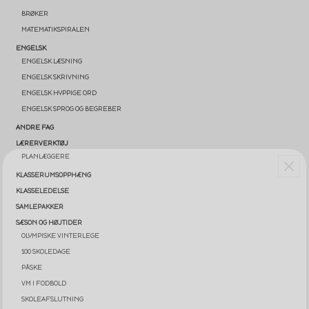
BRØKER
MATEMATIKSPIRALEN
ENGELSK
ENGELSK LÆSNING
ENGELSK SKRIVNING
ENGELSK HYPPIGE ORD
ENGELSK SPROG OG BEGREBER
ANDRE FAG
LÆRERVERKTØJ
PLANLÆGGERE
KLASSERUMSOPPHÆNG
KLASSELEDELSE
SAMLEPAKKER
SÆSON OG HØJTIDER
OLYMPISKE VINTERLEGE
100 SKOLEDAGE
PÅSKE
VM I FODBOLD
SKOLEAFSLUTNING