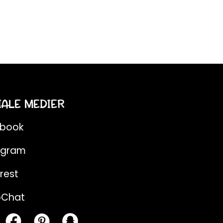
IALE MEDIER
ebook
agram
rest
pChat