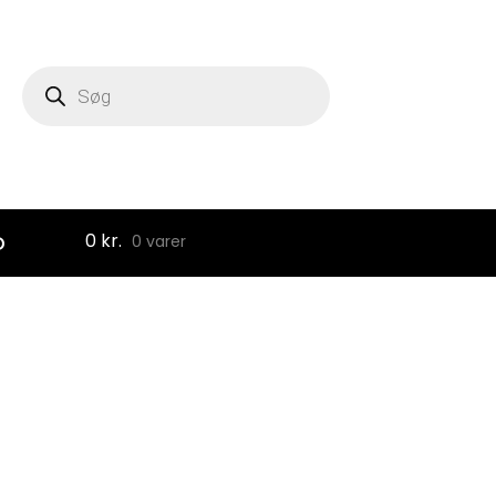
Products
search
0
kr.
D
0 varer