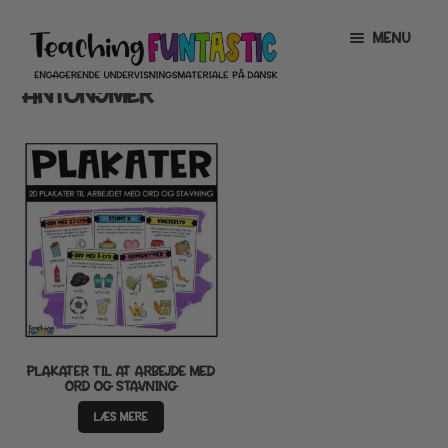
Spring
Spring
MENU
til
til
navigation
indhold
ANTONYMER
INFO
EXPAND
CHILD
MENU
MIN KONTO
GRATISMATERIALE
EXPAND
CHILD
MENU
BUTIK
LICENSER
EXPAND
CHILD
MENU
FONTE
PLAKATER TIL AT ARBEJDE MED
ORD OG STAVNING
LÆS MERE