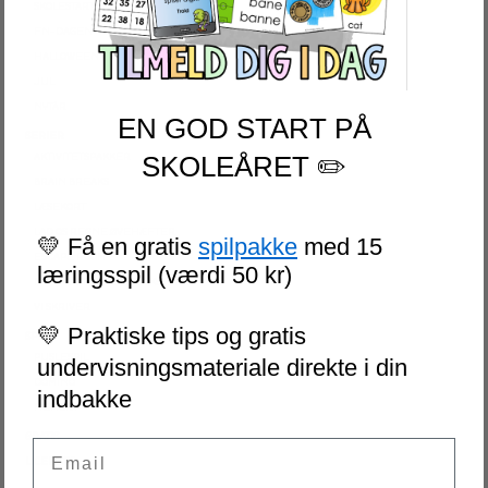
SKOLESTART
FN-DAGEN
HALLOWEEN
JUL
NYTÅR
EN GOD START PÅ
SERIER
AKTIVITETSPAKKER
SKOLEÅRET ✏️
BRAIN BREAKS
LÆSEKORT
LAD OS REGNE ØVEHÆFTER
💛 Få en gratis
spilpakke
med 15
ESCAPE ROOM
læringsspil (værdi 50 kr)
NIVEAUDELTE LÆSETEKSTER
VI SKRIVER
💛 Praktiske tips og gratis
SPIL
PUSLESPIL
undervisningsmateriale direkte i din
DOMINO
indbakke
MEMORY
GRATIS
Email
LICENSER