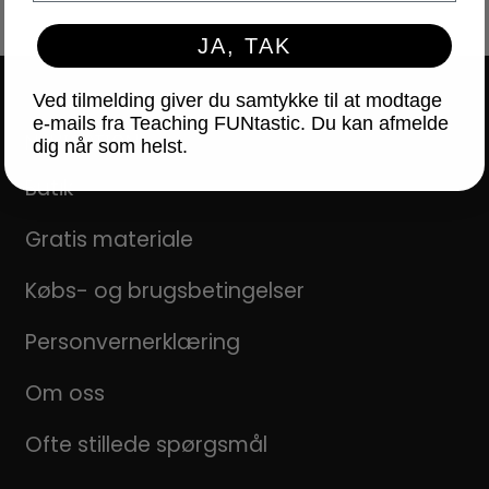
JA, TAK
Ved tilmelding giver du samtykke til at modtage
e-mails fra Teaching FUNtastic. Du kan afmelde
NAVIGATION
dig når som helst.
Butik
Gratis materiale
Købs- og brugsbetingelser
Personvernerklæring
Om oss
Ofte stillede spørgsmål