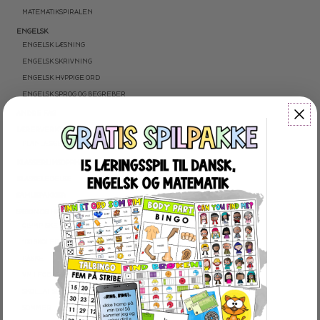
MATEMATIKSPIRALEN
ENGELSK
ENGELSK LÆSNING
ENGELSK SKRIVNING
ENGELSK HYPPIGE ORD
ENGELSK SPROG OG BEGREBER
ANDRE FAG
LÆRERVERKTØJ
PLANLÆGGERE
KLASSERUMSOPPHÆNG
KLASSELEDELSE
SAMLEPAKKER
SÆSON OG HØJTIDER
OLYMPISKE VINTERLEGE
100 SKOLEDAGE
PÅSKE
VM I FODBOLD
SKOLEAFSLUTNING
SOMMER