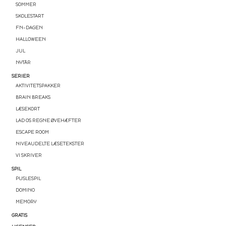
SOMMER
SKOLESTART
FN-DAGEN
HALLOWEEN
JUL
NYTÅR
SERIER
AKTIVITETSPAKKER
BRAIN BREAKS
LÆSEKORT
LAD OS REGNE ØVEHÆFTER
ESCAPE ROOM
NIVEAUDELTE LÆSETEKSTER
VI SKRIVER
SPIL
PUSLESPIL
DOMINO
MEMORY
GRATIS