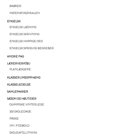
BRØKER
MATEMATIKSPIRALEN
ENGELSK
ENGELSK LÆSNING
ENGELSK SKRIVNING
ENGELSK HYPPIGE ORD
ENGELSK SPROG OG BEGREBER
ANDRE FAG
LÆRERVERKTØJ
PLANLÆGGERE
KLASSERUMSOPPHÆNG
KLASSELEDELSE
SAMLEPAKKER
SÆSON OG HØJTIDER
OLYMPISKE VINTERLEGE
100 SKOLEDAGE
PÅSKE
VM I FODBOLD
SKOLEAFSLUTNING