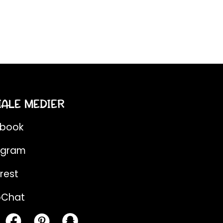
IALE MEDIER
ebook
agram
rest
pChat