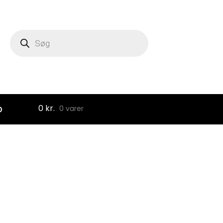
Products
search
0
kr.
D
0 varer