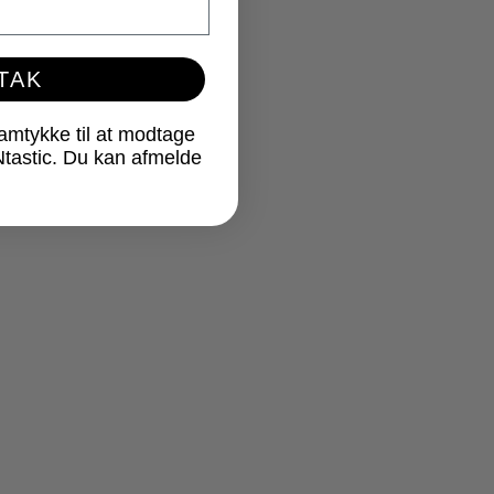
 TAK
samtykke til at modtage
Ntastic. Du kan afmelde