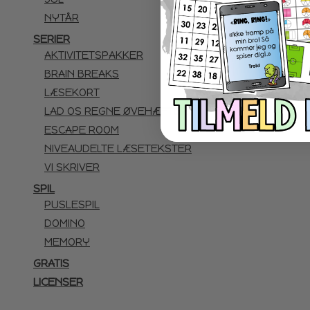
NYTÅR
SERIER
AKTIVITETSPAKKER
BRAIN BREAKS
LÆSEKORT
LAD OS REGNE ØVEHÆFTER
ESCAPE ROOM
NIVEAUDELTE LÆSETEKSTER
VI SKRIVER
SPIL
PUSLESPIL
DOMINO
MEMORY
GRATIS
LICENSER