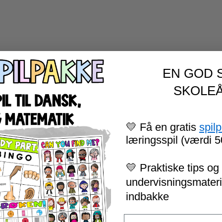
EN GOD 
SKOLEÅ
💛 Få en gratis
spil
læringsspil (værdi 5
💛 Praktiske tips og 
undervisningsmateria
indbakke
Email