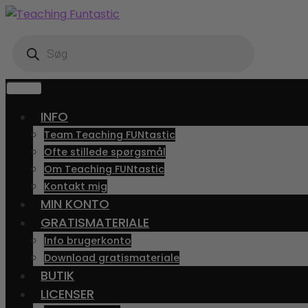
Spring
Spring
til
til
Products
navigation
indhold
search
MENU
INFO
Team Teaching FUNtastic
Ofte stillede spørgsmål
Om Teaching FUNtastic
Kontakt mig
MIN KONTO
GRATISMATERIALE
Info brugerkonto
Download gratismateriale
BUTIK
LICENSER