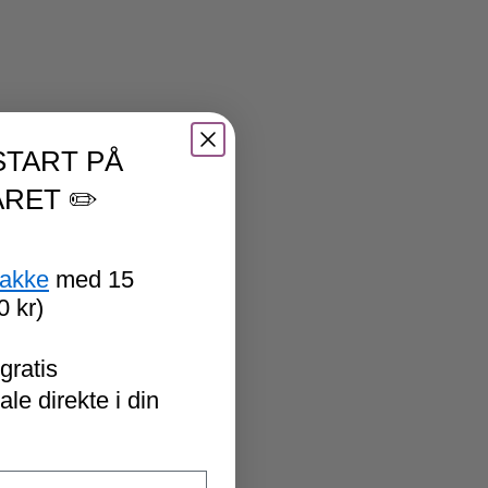
START PÅ
RET ✏️
pakke
med 15
0 kr)
gratis
le direkte i din