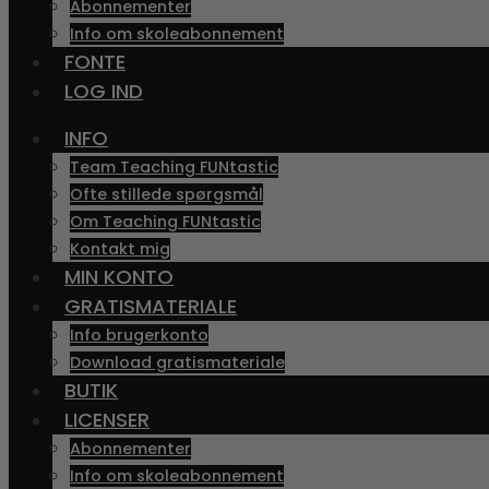
Abonnementer
Info om skoleabonnement
FONTE
LOG IND
INFO
Team Teaching FUNtastic
Ofte stillede spørgsmål
Om Teaching FUNtastic
Kontakt mig
MIN KONTO
GRATISMATERIALE
Info brugerkonto
Download gratismateriale
BUTIK
LICENSER
Abonnementer
Info om skoleabonnement