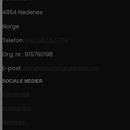
4854 Nedenes
Norge
Telefon:
+47 957 57 778
Org. nr.: 915760198
E-post:
eirin@teachingfuntastic.no
SOCIALE MEDIER
Facebook
Instagram
Pinterest