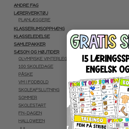
ANDRE FAG
LÆRERVERKTØJ
PLANLÆGGERE
KLASSERUMSOPPHÆNG
KLASSELEDELSE
SAMLEPAKKER
SÆSON OG HØJTIDER
OLYMPISKE VINTERLEGE
100 SKOLEDAGE
PÅSKE
VM I FODBOLD
SKOLEAFSLUTNING
SOMMER
SKOLESTART
FN-DAGEN
HALLOWEEN
JUL