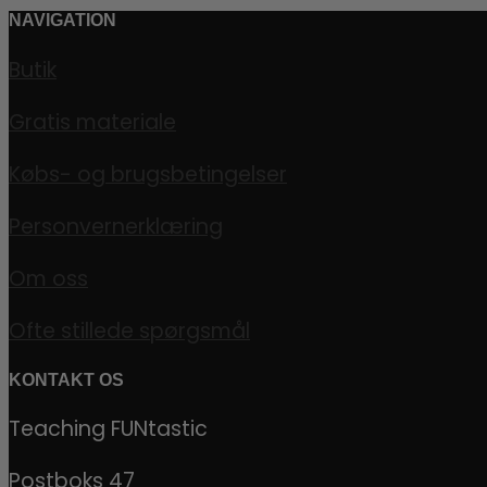
NAVIGATION
Butik
Gratis materiale
Købs- og brugsbetingelser
Personvernerklæring
Om oss
Ofte stillede spørgsmål
KONTAKT OS
Teaching FUNtastic
Postboks 47