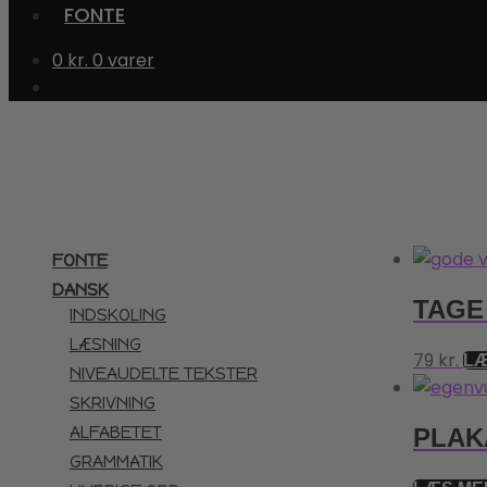
FONTE
0
kr.
0 varer
FONTE
DANSK
TAGE
INDSKOLING
LÆSNING
79
kr.
LÆ
NIVEAUDELTE TEKSTER
SKRIVNING
ALFABETET
PLAK
GRAMMATIK