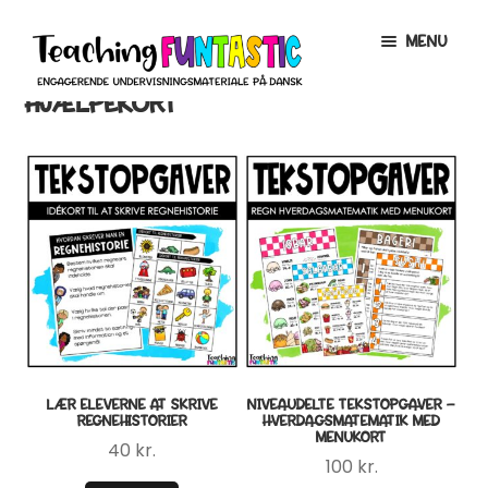
Spring
Spring
MENU
til
til
navigation
indhold
HJÆLPEKORT
INFO
EXPAND
CHILD
MENU
MIN KONTO
GRATISMATERIALE
EXPAND
CHILD
MENU
BUTIK
LICENSER
EXPAND
CHILD
MENU
FONTE
LÆR ELEVERNE AT SKRIVE
NIVEAUDELTE TEKSTOPGAVER –
REGNEHISTORIER
HVERDAGSMATEMATIK MED
MENUKORT
40
kr.
100
kr.