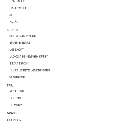
FN-DAGEN
HALLOWEEN
JUL
NYTÅR
SERIER
AKTIVITETSPAKKER
BRAIN BREAKS
LÆSEKORT
LAD OS REGNE ØVEHÆFTER
ESCAPE ROOM
NIVEAUDELTE LÆSETEKSTER
VI SKRIVER
SPIL
PUSLESPIL
DOMINO
MEMORY
GRATIS
LICENSER