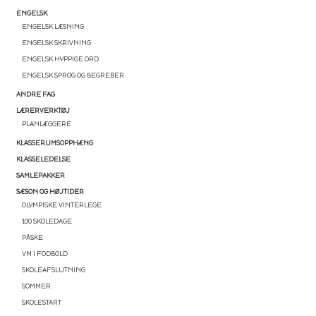
ENGELSK
ENGELSK LÆSNING
ENGELSK SKRIVNING
ENGELSK HYPPIGE ORD
ENGELSK SPROG OG BEGREBER
ANDRE FAG
LÆRERVERKTØJ
PLANLÆGGERE
KLASSERUMSOPPHÆNG
KLASSELEDELSE
SAMLEPAKKER
SÆSON OG HØJTIDER
OLYMPISKE VINTERLEGE
100 SKOLEDAGE
PÅSKE
VM I FODBOLD
SKOLEAFSLUTNING
SOMMER
SKOLESTART