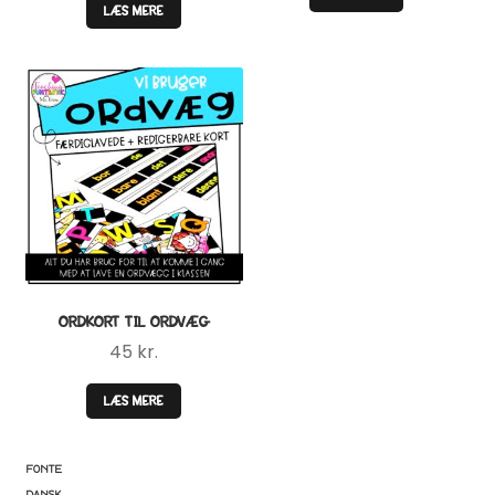
LÆS MERE
ORDKORT TIL ORDVÆG
45
kr.
LÆS MERE
FONTE
DANSK