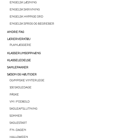
ENGELSK LÆSNING
ENGELSK SKRIVNING
ENGELSK HYPPIGE ORD
ENGELSK SPROG OG BEGREBER
ANDRE FAG
LÆRERVERKTØJ
PLANLÆGGERE
KLASSERUMSOPPHÆNG
KLASSELEDELSE
SAMLEPAKKER
SÆSON OG HØJTIDER
OLYMPISKE VINTERLEGE
100 SKOLEDAGE
PÅSKE
VM I FODBOLD
SKOLEAFSLUTNING
SOMMER
SKOLESTART
FN-DAGEN
HALLOWEEN