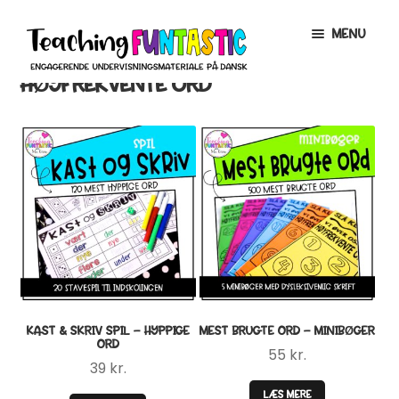
Spring
Spring
MENU
til
til
navigation
indhold
HØYFREKVENTE ORD
INFO
EXPAND
CHILD
MENU
MIN KONTO
GRATISMATERIALE
EXPAND
CHILD
MENU
BUTIK
LICENSER
EXPAND
CHILD
MENU
FONTE
KAST & SKRIV SPIL – HYPPIGE
MEST BRUGTE ORD – MINIBØGER
ORD
55
kr.
39
kr.
LÆS MERE