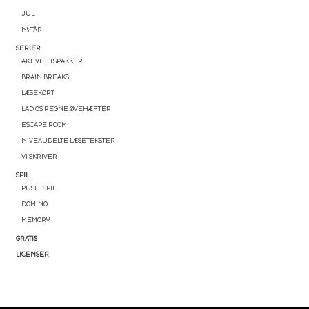
JUL
NYTÅR
SERIER
AKTIVITETSPAKKER
BRAIN BREAKS
LÆSEKORT
LAD OS REGNE ØVEHÆFTER
ESCAPE ROOM
NIVEAUDELTE LÆSETEKSTER
VI SKRIVER
SPIL
PUSLESPIL
DOMINO
MEMORY
GRATIS
LICENSER