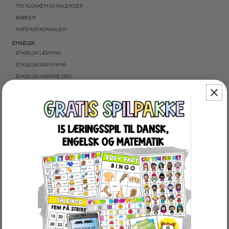
TID: KLOKKEN OG KALENDER
BRØKER
MATEMATIKSPIRALEN
ENGELSK
ENGELSK LÆSNING
ENGELSK SKRIVNING
ENGELSK HYPPIGE ORD
ENGELSK SPROG OG BEGREBER
ANDRE FAG
LÆRERVERKTØJ
PLANLÆGGERE
KLASSERUMSOPPHÆNG
KLASSELEDELSE
SAMLEPAKKER
SÆSON OG HØJTIDER
OLYMPISKE VINTERLEGE
100 SKOLEDAGE
PÅSKE
VM I FODBOLD