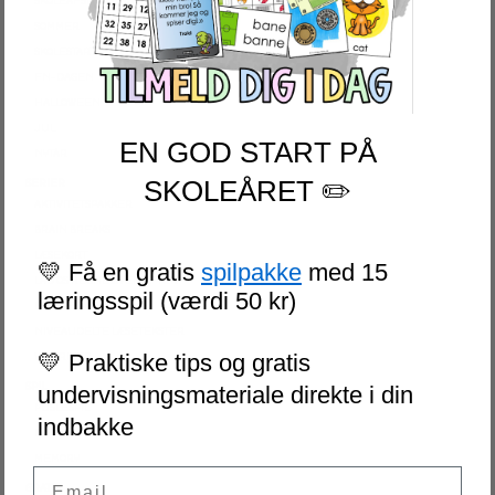
SKOLEAFSLUTNING
SOMMER
SKOLESTART
FN-DAGEN
HALLOWEEN
JUL
EN GOD START PÅ
NYTÅR
SKOLEÅRET ✏️
SERIER
AKTIVITETSPAKKER
BRAIN BREAKS
LÆSEKORT
💛 Få en gratis
spilpakke
med 15
LAD OS REGNE ØVEHÆFTER
læringsspil (værdi 50 kr)
ESCAPE ROOM
NIVEAUDELTE LÆSETEKSTER
💛 Praktiske tips og gratis
VI SKRIVER
SPIL
undervisningsmateriale direkte i din
PUSLESPIL
indbakke
DOMINO
MEMORY
Email
GRATIS