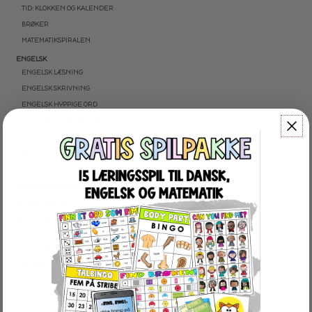
TID: KLOKKEN OG KALENDER
BRØKER
MATEMATIKSPIRALEN
ENGELSK
ENGELSK LÆSNING
ENGELSK SKRIVNING
ENGELSK HYPPIGE ORD
ENGELSK SPROG OG BEGREBER
ANDRE FAG
LÆRERVERKTØJ
PLANLÆGGERE
KLASSERUMSOPPHÆNG
KLASSELEDELSE
SAMLEPAKKER
SÆSON OG HØJTIDER
OLYMPISKE VINTERLEGE
100 SKOLEDAGE
PÅSKE
VM I FODBOLD