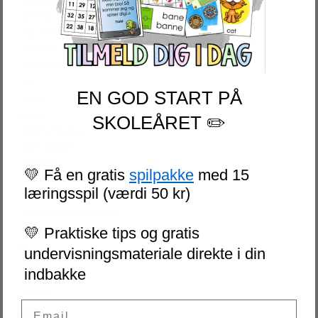
SKOLEAFSLUTNING
SOMMER
SKOLESTART
FN-DAGEN
HALLOWEEN
JUL
EN GOD START PÅ
NYTÅR
SKOLEÅRET ✏️
SERIER
AKTIVITETSPAKKER
BRAIN BREAKS
LÆSEKORT
💛 Få en gratis
spilpakke
med 15
LAD OS REGNE ØVEHÆFTER
læringsspil (værdi 50 kr)
ESCAPE ROOM
NIVEAUDELTE LÆSETEKSTER
💛 Praktiske tips og gratis
VI SKRIVER
SPIL
undervisningsmateriale direkte i din
PUSLESPIL
indbakke
DOMINO
MEMORY
Email
GRATIS