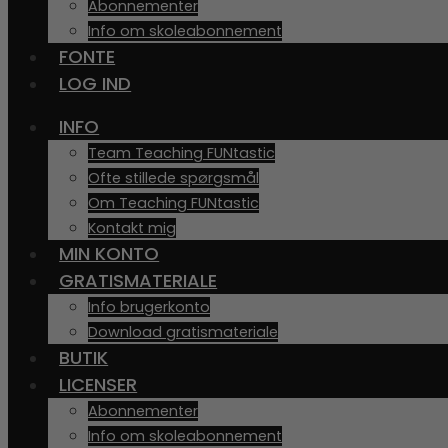
Abonnementer
Info om skoleabonnement
FONTE
LOG IND
INFO
Team Teaching FUNtastic
Ofte stillede spørgsmål
Om Teaching FUNtastic
Kontakt mig
MIN KONTO
GRATISMATERIALE
Info brugerkonto
Download gratismateriale
BUTIK
LICENSER
Abonnementer
Info om skoleabonnement