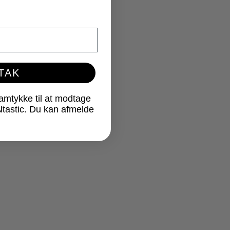
 TAK
samtykke til at modtage
Ntastic. Du kan afmelde