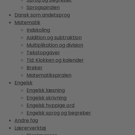
Sprogspiralen
Dansk som andetsprog
Matematik
Indskoling
Addition og subtraktion
Multiplikation og division
Tekstopgaver
Tid: Klokken og kalender
Brøker
Matematikspiralen
Engelsk
Engelsk læsning
Engelsk skrivning
Engelsk hyppige ord
Engelsk sprog og begreber
Andre fag
Lærerverktøj