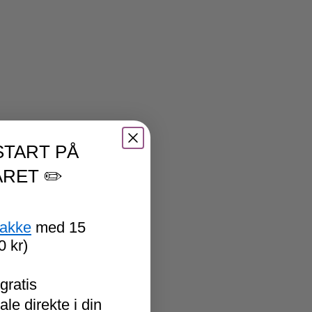
START PÅ
RET ✏️
pakke
med 15
0 kr)
gratis
le direkte i din