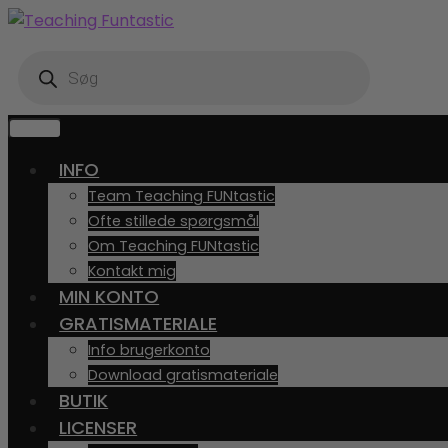
Spring
Spring
til
til
Products
navigation
indhold
search
MENU
INFO
Team Teaching FUNtastic
Ofte stillede spørgsmål
Om Teaching FUNtastic
Kontakt mig
MIN KONTO
GRATISMATERIALE
Info brugerkonto
Download gratismateriale
BUTIK
LICENSER