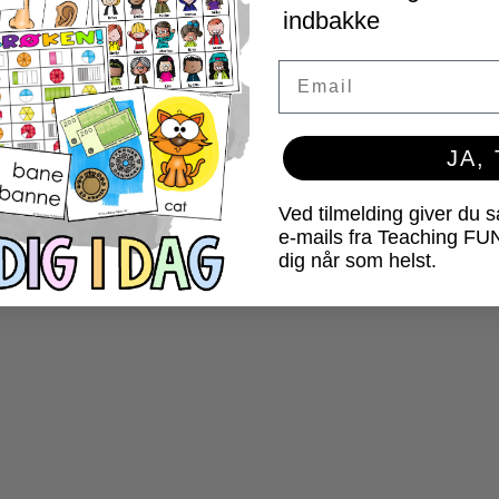
indbakke
Email
JA,
Ved tilmelding giver du 
e-mails fra Teaching FU
dig når som helst.