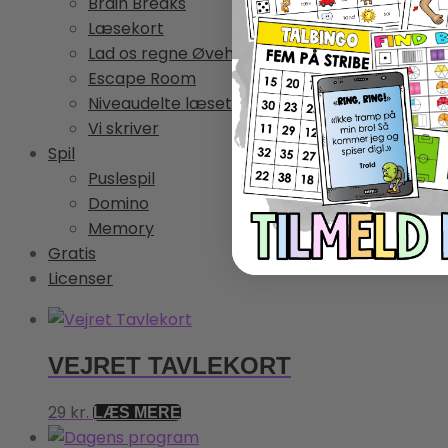
Brain Breaks
Læsekort
Lad os regne Øvehæfter
Escape Room
Niveaudelte læsetekster
Vi skriver
Spil
Puslespil
Domino
Memory
Gratis
Licenser
VEJRET TAVLEKORT
29
kr.
LÆS MERE