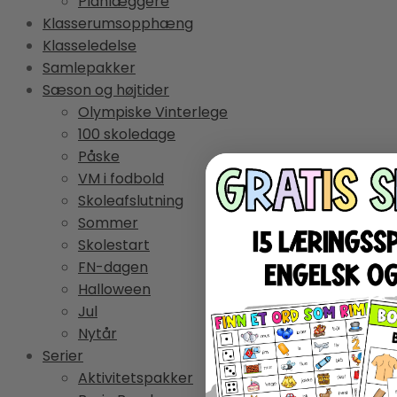
Planlæggere
Klasserumsopphæng
Klasseledelse
Samlepakker
Sæson og højtider
Olympiske Vinterlege
100 skoledage
Påske
VM i fodbold
Skoleafslutning
Sommer
Skolestart
FN-dagen
Halloween
Jul
Nytår
Serier
Aktivitetspakker