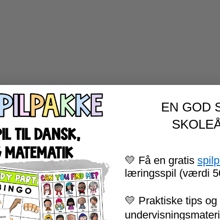
EN GOD 
SKOLEÅ
💛 Få en gratis
spil
læringsspil (værdi 5
💛 Praktiske tips og 
undervisningsmateria