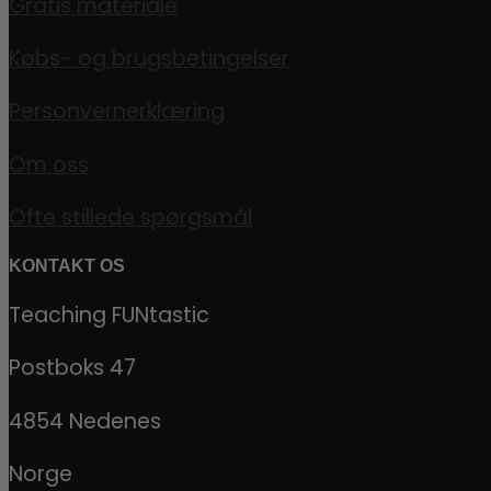
Gratis materiale
Købs- og brugsbetingelser
Personvernerklæring
Om oss
Ofte stillede spørgsmål
KONTAKT OS
Teaching FUNtastic
Postboks 47
4854 Nedenes
Norge