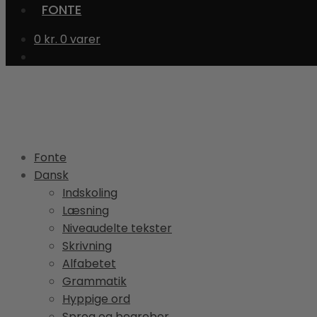
FONTE
0
kr.
0 varer
Fonte
Dansk
Indskoling
Læsning
Niveaudelte tekster
Skrivning
Alfabetet
Grammatik
Hyppige ord
Sprog og begreber