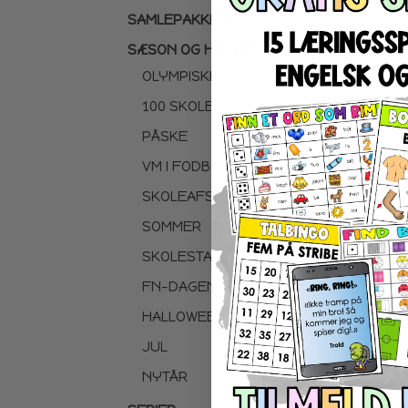
SAMLEPAKKER
SÆSON OG HØJTIDER
OLYMPISKE VINTERLEGE
100 SKOLEDAGE
PÅSKE
VM I FODBOLD
SKOLEAFSLUTNING
SOMMER
SKOLESTART
FN-DAGEN
HALLOWEEN
JUL
NYTÅR