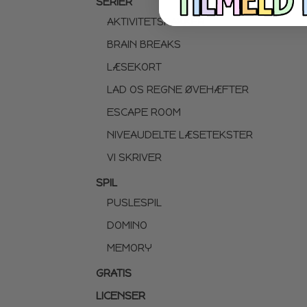
SERIER
AKTIVITETSPAKKER
BRAIN BREAKS
LÆSEKORT
LAD OS REGNE ØVEHÆFTER
ESCAPE ROOM
NIVEAUDELTE LÆSETEKSTER
VI SKRIVER
SPIL
PUSLESPIL
DOMINO
MEMORY
GRATIS
LICENSER