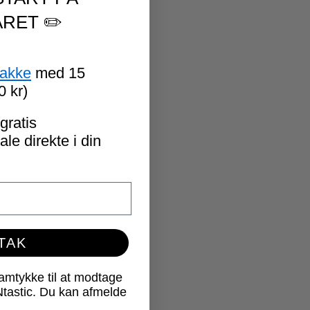
RET ✏️
pakke
med 15
0 kr)
gratis
le direkte i din
 TAK
samtykke til at modtage
Ntastic. Du kan afmelde