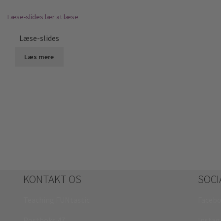
Læse-slides
Læs mere
KONTAKT OS
SOCI
Teaching FUNtastic
Faceb
Postboks 47
Insta