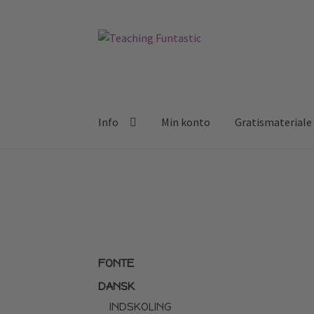
Spring
Spring
til
til
navigation
indhold
Info
Min konto
Gratismateriale
FONTE
DANSK
INDSKOLING