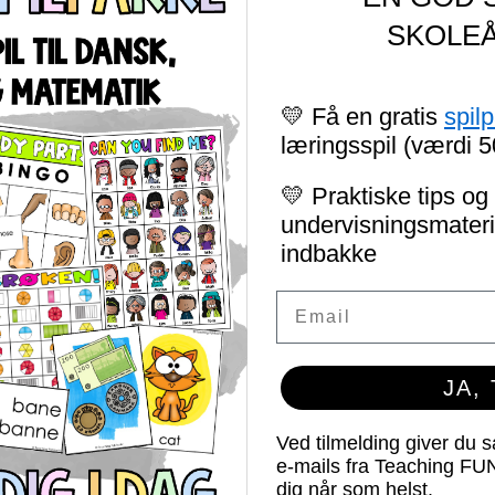
SKOLEÅ
💛 Få en gratis
spil
læringsspil (værdi 5
💛 Praktiske tips og 
undervisningsmateria
indbakke
Email
JA,
Ved tilmelding giver du 
e-mails fra Teaching FU
dig når som helst.