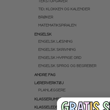
TEKSTOPGAVER
TID: KLOKKEN OG KALENDER
BRØKER
MATEMATIKSPIRALEN
ENGELSK
ENGELSK LÆSNING
ENGELSK SKRIVNING
ENGELSK HYPPIGE ORD
ENGELSK SPROG OG BEGREBER
ANDRE FAG
LÆRERVERKTØJ
PLANLÆGGERE
KLASSERUMSOPPHÆNG
KLASSELEDELSE