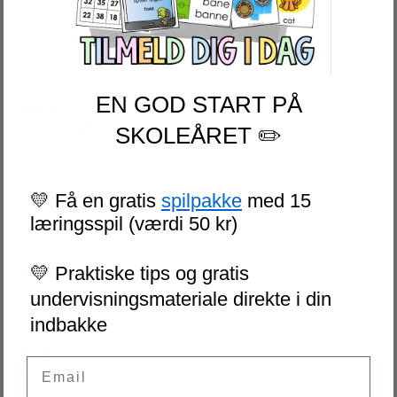
SKOLESTART
FN-DAGEN
HALLOWEEN
JUL
NYTÅR
EN GOD START PÅ
SERIER
AKTIVITETSPAKKER
SKOLEÅRET ✏️
BRAIN BREAKS
LÆSEKORT
LAD OS REGNE ØVEHÆFTER
💛 Få en gratis
spilpakke
med 15
ESCAPE ROOM
læringsspil (værdi 50 kr)
NIVEAUDELTE LÆSETEKSTER
VI SKRIVER
💛 Praktiske tips og gratis
SPIL
PUSLESPIL
undervisningsmateriale direkte i din
DOMINO
indbakke
MEMORY
GRATIS
Email
LICENSER