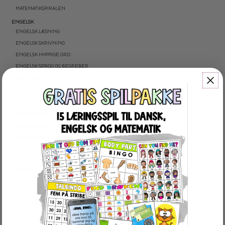
MATEMATIKSPIRALEN
ENGELSK
ENGELSK LÆSNING
ENGELSK SKRIVNING
ENGELSK HYPPIGE ORD
ENGELSK SPROG OG BEGREBER
ANDRE FAG
LÆRERVERKTØJ
PLANLÆGGERE
KLASSERUMSOPPHÆNG
KLASSELEDELSE
SAMLEPAKKER
SÆSON OG HØJTIDER
OLYMPISKE VINTERLEGE
100 SKOLEDAGE
PÅSKE
VM I FODBOLD
SKOLEAFSLUTNING
SOMMER