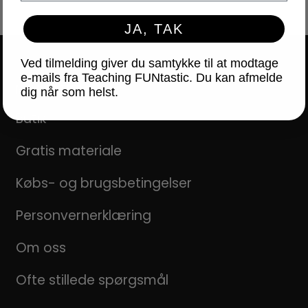
JA, TAK
Ved tilmelding giver du samtykke til at modtage
e-mails fra Teaching FUNtastic. Du kan afmelde
NAVIGATION
dig når som helst.
Butik
Gratis materiale
Købs- og brugsbetingelser
Personvernerklæring
Om oss
Ofte stillede spørgsmål