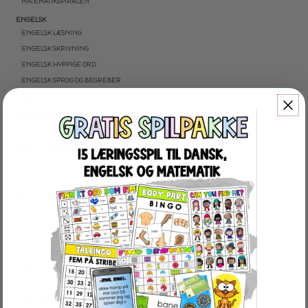
MATEMATIKSPIRALEN
ENGELSK
ENGELSK LÆSNING
ENGELSK SKRIVNING
ENGELSK HYPPIGE ORD
ENGELSK SPROG OG BEGREBER
ANDRE FAG
LÆRERVERKTØJ
PLANLÆGGERE
KLASSERUMSOPPHÆNG
KLASSELEDELSE
SAMLEPAKKER
SÆSON OG HØJTIDER
OLYMPISKE VINTERLEGE
100 SKOLEDAGE
PÅSKE
VM I FODBOLD
SKOLEAFSLUTNING
SOMMER
SKOLESTART