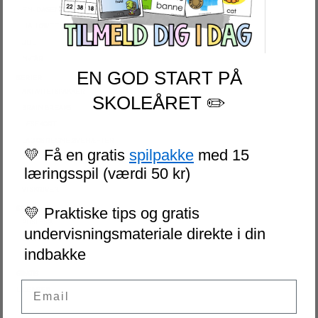
FN-DAGEN
HALLOWEEN
JUL
NYTÅR
EN GOD START PÅ
SERIER
AKTIVITETSPAKKER
SKOLEÅRET ✏️
BRAIN BREAKS
LÆSEKORT
LAD OS REGNE ØVEHÆFTER
💛 Få en gratis
spilpakke
med 15
ESCAPE ROOM
læringsspil (værdi 50 kr)
NIVEAUDELTE LÆSETEKSTER
VI SKRIVER
SPIL
💛 Praktiske tips og gratis
PUSLESPIL
undervisningsmateriale direkte i din
DOMINO
indbakke
MEMORY
GRATIS
Email
LICENSER