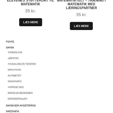
ELEVENES STØTTEKORT TIL
MATEMATIKTELT – TRÆNING I
MATEMATIK
MATEMATIK MED
LÆRINGSPARTNER
35
kr.
35
kr.
LÆS MERE
LÆS MERE
FONTE
DANSK
INDSKOLING
LÆSNING
NIVEAUDELTE TEKSTER
SKRIVNING
ALFABETET
GRAMMATIK
HYPPIGE ORD
SPROG OG BEGREBER
SPROGSPIRALEN
DANSK SOM ANDETSPROG
MATEMATIK