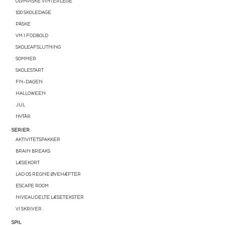
OLYMPISKE VINTERLEGE
100 SKOLEDAGE
PÅSKE
VM I FODBOLD
SKOLEAFSLUTNING
SOMMER
SKOLESTART
FN-DAGEN
HALLOWEEN
JUL
NYTÅR
SERIER
AKTIVITETSPAKKER
BRAIN BREAKS
LÆSEKORT
LAD OS REGNE ØVEHÆFTER
ESCAPE ROOM
NIVEAUDELTE LÆSETEKSTER
VI SKRIVER
SPIL