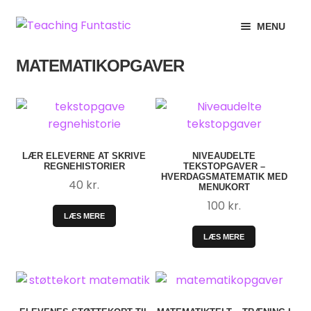
Spring
Spring
MENU
til
til
navigation
indhold
INFO
EXPAND
MATEMATIKOPGAVER
CHILD
MIN KONTO
MENU
GRATISMATERIALE
EXPAND
CHILD
LÆR ELEVERNE AT SKRIVE
NIVEAUDELTE
BUTIK
REGNEHISTORIER
TEKSTOPGAVER –
MENU
HVERDAGSMATEMATIK MED
40
kr.
MENUKORT
LICENSER
EXPAND
100
kr.
LÆS MERE
CHILD
FONTE
MENU
LÆS MERE