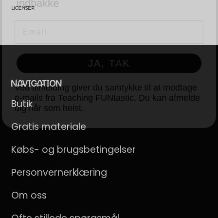
LICENSER
JA, TAK
Ved tilmelding giver du samtykke til at modtage
e-mails fra Teaching FUNtastic. Du kan afmelde
dig når som helst.
NAVIGATION
Butik
Gratis materiale
Købs- og brugsbetingelser
Personvernerklæring
Om oss