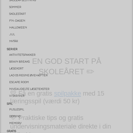
SKOLEAFSLUTNING
SOMMER
SKOLESTART
FN-DAGEN
HALLOWEEN
JUL
EN GOD START PÅ
NYTÅR
SKOLEÅRET ✏️
SERIER
AKTIVITETSPAKKER
BRAIN BREAKS
LÆSEKORT
💛 Få en gratis
spilpakke
med 15
LAD OS REGNE ØVEHÆFTER
læringsspil (værdi 50 kr)
ESCAPE ROOM
NIVEAUDELTE LÆSETEKSTER
💛 Praktiske tips og gratis
VI SKRIVER
SPIL
undervisningsmateriale direkte i din
PUSLESPIL
indbakke
DOMINO
MEMORY
Email
GRATIS