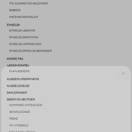
TID: KLOKKEN OG KALENDER
BRØKER
MATEMATIKSPIRALEN
ENGELSK
ENGELSK LÆSNING
ENGELSK SKRIVNING
ENGELSK HYPPIGE ORD
ENGELSK SPROG OG BEGREBER
ANDRE FAG
LÆRERVERKTØJ
PLANLÆGGERE
KLASSERUMSOPPHÆNG
KLASSELEDELSE
SAMLEPAKKER
SÆSON OG HØJTIDER
OLYMPISKE VINTERLEGE
100 SKOLEDAGE
PÅSKE
VM I FODBOLD