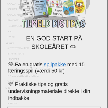
SKOLEAFSLUTNING
SOMMER
SKOLESTART
FN-DAGEN
HALLOWEEN
JUL
EN GOD START PÅ
NYTÅR
SKOLEÅRET ✏️
SERIER
AKTIVITETSPAKKER
BRAIN BREAKS
LÆSEKORT
💛 Få en gratis
spilpakke
med 15
LAD OS REGNE ØVEHÆFTER
læringsspil (værdi 50 kr)
ESCAPE ROOM
NIVEAUDELTE LÆSETEKSTER
💛 Praktiske tips og gratis
VI SKRIVER
undervisningsmateriale direkte i din
SPIL
PUSLESPIL
indbakke
DOMINO
MEMORY
Email