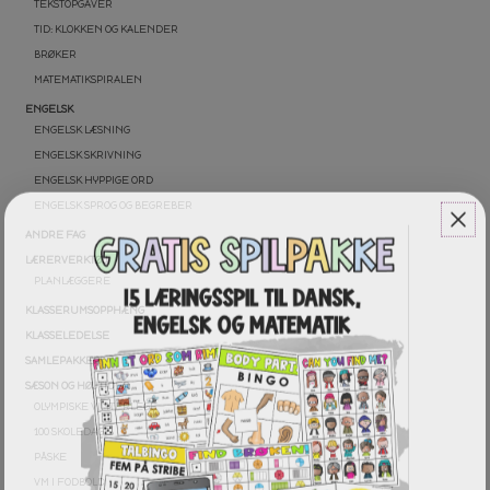
TEKSTOPGAVER
TID: KLOKKEN OG KALENDER
BRØKER
MATEMATIKSPIRALEN
ENGELSK
ENGELSK LÆSNING
ENGELSK SKRIVNING
ENGELSK HYPPIGE ORD
ENGELSK SPROG OG BEGREBER
ANDRE FAG
LÆRERVERKTØJ
PLANLÆGGERE
KLASSERUMSOPPHÆNG
KLASSELEDELSE
SAMLEPAKKER
SÆSON OG HØJTIDER
OLYMPISKE VINTERLEGE
100 SKOLEDAGE
PÅSKE
VM I FODBOLD