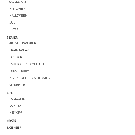
SKOLESTART
FN-DAGEN
HALLOWEEN
JUL
NYTÅR
SERIER
AKTIVITETSPAKKER
BRAIN BREAKS
LÆSEKORT
EN GOD START PÅ
LAD OS REGNE ØVEHÆFTER
ESCAPE ROOM
SKOLEÅRET ✏️
NIVEAUDELTE LÆSETEKSTER
VI SKRIVER
SPIL
💛 Få en gratis
spilpakke
med 15
PUSLESPIL
læringsspil (værdi 50 kr)
DOMINO
MEMORY
💛 Praktiske tips og gratis
GRATIS
LICENSER
undervisningsmateriale direkte i din