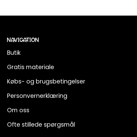
indbakke
Email
NAVIGATION
JA, TAK
Butik
Ved tilmelding giver du samtykke til at modtage
e-mails fra Teaching FUNtastic. Du kan afmelde
Gratis materiale
dig når som helst.
Købs- og brugsbetingelser
Personvernerklæring
Om oss
Ofte stillede spørgsmål