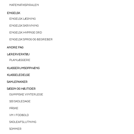
MATEMATIKSPIRALEN
ENGELSK
ENGELSK LÆSNING
ENGELSK SKRIVNING
ENGELSK HYPPIGE ORD
ENGELSK SPROG OG BEGREBER
ANDRE FAG
LÆRERVERKTØJ
PLANLÆGGERE
KLASSERUMSOPPHÆNG
KLASSELEDELSE
SAMLEPAKKER
SÆSON OG HØJTIDER
OLYMPISKE VINTERLEGE
100 SKOLEDAGE
PÅSKE
VM I FODBOLD
SKOLEAFSLUTNING
SOMMER