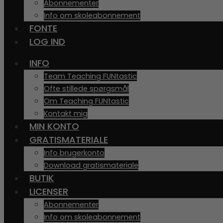
Abonnementer
Info om skoleabonnement
FONTE
LOG IND
INFO
Team Teaching FUNtastic
Ofte stillede spørgsmål
Om Teaching FUNtastic
Kontakt mig
MIN KONTO
GRATISMATERIALE
Info brugerkonto
Download gratismateriale
BUTIK
LICENSER
Abonnementer
Info om skoleabonnement