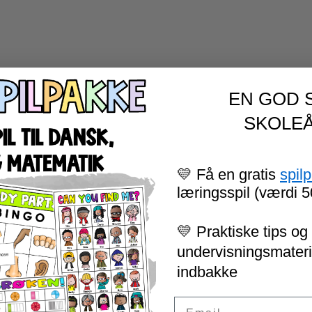
EN GOD 
SKOLEÅ
💛 Få en gratis
spil
læringsspil (værdi 5
💛 Praktiske tips og 
undervisningsmateria
indbakke
Email