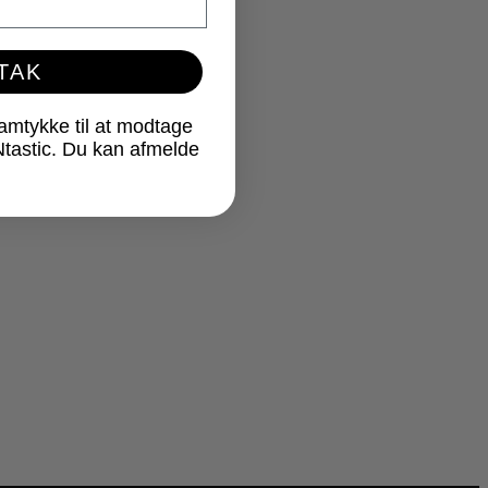
 TAK
samtykke til at modtage
Ntastic. Du kan afmelde