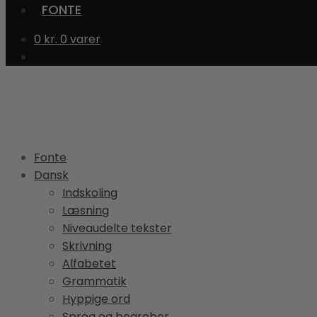
FONTE
0
kr.
0 varer
Fonte
Dansk
Indskoling
Læsning
Niveaudelte tekster
Skrivning
Alfabetet
Grammatik
Hyppige ord
Sprog og begreber