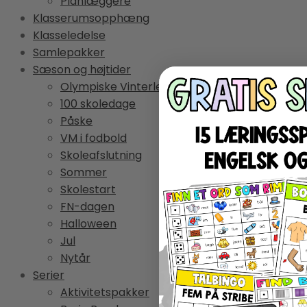
Planlæggere
Klasserumsopphæng
Klasseledelse
Samlepakker
Sæson og højtider
Olympiske Vinterlege
100 skoledage
Påske
VM i fodbold
Skoleafslutning
Sommer
Skolestart
FN-dagen
Halloween
Jul
Nytår
Serier
Aktivitetspakker