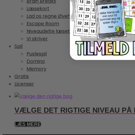
Brain Breaks
Læsekort
Lad os regne Øvehæfter
Escape Room
Niveaudelte læsetekster
Vi skriver
Spil
Puslespil
Domino
Memory
Gratis
Licenser
VÆLGE DET RIGTIGE NIVEAU P
LÆS MERE