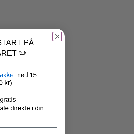
START PÅ
RET ✏️
pakke
med 15
0 kr)
gratis
le direkte i din