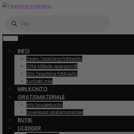
Spring
Spring
til
til
Products
navigation
indhold
search
MENU
INFO
Team Teaching FUNtastic
Ofte stillede spørgsmål
Om Teaching FUNtastic
Kontakt mig
MIN KONTO
GRATISMATERIALE
Info brugerkonto
Download gratismateriale
BUTIK
LICENSER