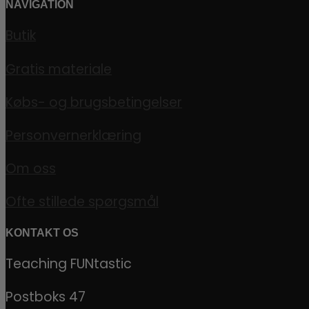
NAVIGATION
Butik
Gratis materiale
Købs- og brugsbetingelser
Personvernerklæring
Om oss
Ofte stillede spørgsmål
KONTAKT OS
Teaching FUNtastic
Postboks 47