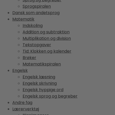
Sprogspiralen
Dansk som andetsprog
Matematik
Indskoling
Addition og subtraktion
Multiplikation og division
Tekstopgaver
Tid: Klokken og kalender
Brøker
Matematikspiralen
Engelsk
Engelsk læsning
Engelsk skrivning
Engelsk hyppige ord
Engelsk sprog og begreber
Andre fag
Lærerverktøj