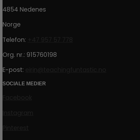
4854 Nedenes
Norge
Telefon:
+47 957 57 778
Org. nr.: 915760198
E-post:
eirin@teachingfuntastic.no
SOCIALE MEDIER
Facebook
Instagram
Pinterest