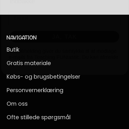
JA, TAK
Ved tilmelding giver du samtykke til at modtage
e-mails fra Teaching FUNtastic. Du kan afmelde
NAVIGATION
dig når som helst.
Butik
Gratis materiale
Købs- og brugsbetingelser
Personvernerklæring
Om oss
Ofte stillede spørgsmål