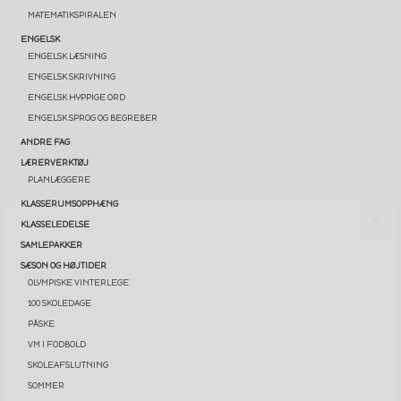
MATEMATIKSPIRALEN
ENGELSK
ENGELSK LÆSNING
ENGELSK SKRIVNING
ENGELSK HYPPIGE ORD
ENGELSK SPROG OG BEGREBER
ANDRE FAG
LÆRERVERKTØJ
PLANLÆGGERE
KLASSERUMSOPPHÆNG
KLASSELEDELSE
SAMLEPAKKER
SÆSON OG HØJTIDER
OLYMPISKE VINTERLEGE
100 SKOLEDAGE
PÅSKE
VM I FODBOLD
SKOLEAFSLUTNING
SOMMER