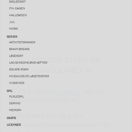
SKOLESTART
FN-DAGEN
HALLOWEEN
JUL
NYTÅR
EN GOD START PÅ
SERIER
AKTIVITETSPAKKER
SKOLEÅRET ✏️
BRAIN BREAKS
LÆSEKORT
LAD OS REGNE ØVEHÆFTER
💛 Få en gratis
spilpakke
med 15
ESCAPE ROOM
læringsspil (værdi 50 kr)
NIVEAUDELTE LÆSETEKSTER
VI SKRIVER
💛 Praktiske tips og gratis
SPIL
PUSLESPIL
undervisningsmateriale direkte i din
DOMINO
indbakke
MEMORY
GRATIS
Email
LICENSER