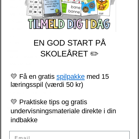
SKOLEAFSLUTNING
SOMMER
SKOLESTART
FN-DAGEN
HALLOWEEN
JUL
EN GOD START PÅ
NYTÅR
SKOLEÅRET ✏️
SERIER
AKTIVITETSPAKKER
BRAIN BREAKS
LÆSEKORT
💛 Få en gratis
spilpakke
med 15
LAD OS REGNE ØVEHÆFTER
læringsspil (værdi 50 kr)
ESCAPE ROOM
NIVEAUDELTE LÆSETEKSTER
💛 Praktiske tips og gratis
VI SKRIVER
SPIL
undervisningsmateriale direkte i din
PUSLESPIL
indbakke
DOMINO
MEMORY
Email
GRATIS