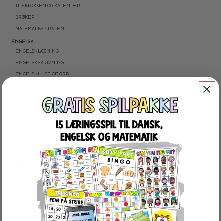
TID: KLOKKEN OG KALENDER
BRØKER
MATEMATIKSPIRALEN
ENGELSK
ENGELSK LÆSNING
ENGELSK SKRIVNING
ENGELSK HYPPIGE ORD
ENGELSK SPROG OG BEGREBER
ANDRE FAG
LÆRERVERKTØJ
PLANLÆGGERE
KLASSERUMSOPPHÆNG
KLASSELEDELSE
SAMLEPAKKER
SÆSON OG HØJTIDER
OLYMPISKE VINTERLEGE
100 SKOLEDAGE
PÅSKE
VM I FODBOLD