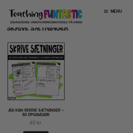
Spring
Spring
MENU
til
til
navigation
indhold
SKRIVE SÆTNINGER
INFO
EXPAND
CHILD
MENU
MIN KONTO
GRATISMATERIALE
EXPAND
CHILD
MENU
BUTIK
LICENSER
EXPAND
CHILD
MENU
FONTE
JEG KAN SKRIVE SÆTNINGER –
50 OPGAVEARK
40
kr.