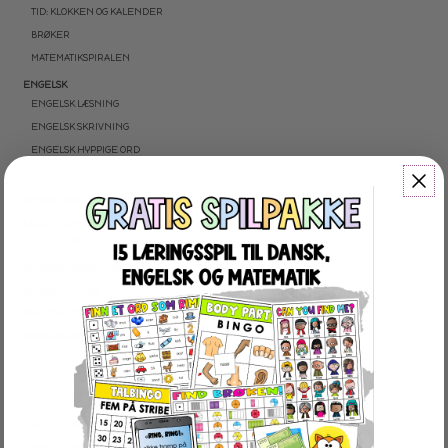
TID: KLOKKEN OG KALENDER
BRØKER
MATEMATIKSPIRALEN
ENGELSK
ENGELSK LÆSNING
ENGELSK SKRIVNING
ENGELSK HYPPIGE ORD
ENGELSK SPROG OG BEGREBER
ANDRE FAG
LÆRERVERKTØJ
PLANLÆGGERE
KLASSERUMSOPPHÆNG
KLASSELEDELSE
SAMLEPAKKER
SÆSON OG HØJTIDER
OLYMPISKE VINTERLEGE
100 SKOLEDAGE
PÅSKE
VM I FODBOLD