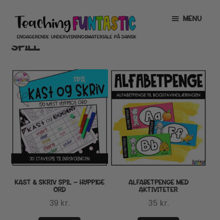
Spring
Spring
MENU
til
til
navigation
indhold
SPILL
INFO
EXPAND
CHILD
MENU
MIN KONTO
GRATISMATERIALE
EXPAND
CHILD
MENU
BUTIK
LICENSER
EXPAND
CHILD
MENU
FONTE
KAST & SKRIV SPIL – HYPPIGE
ALFABETPENGE MED
ORD
AKTIVITETER
39
kr.
35
kr.