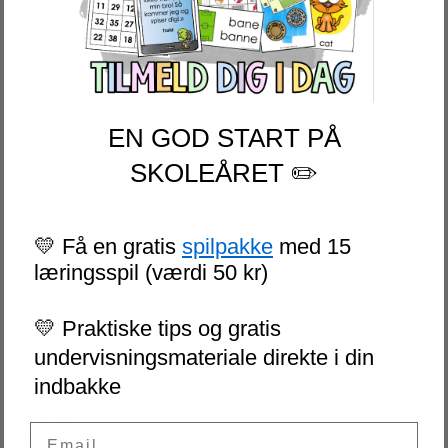
SKOLEAFSLUTNING
SOMMER
SKOLESTART
FN-DAGEN
HALLOWEEN
JUL
EN GOD START PÅ
NYTÅR
SKOLEÅRET ✏️
SERIER
AKTIVITETSPAKKER
BRAIN BREAKS
LÆSEKORT
💛 Få en gratis
spilpakke
med 15
LAD OS REGNE ØVEHÆFTER
læringsspil (værdi 50 kr)
ESCAPE ROOM
NIVEAUDELTE LÆSETEKSTER
💛 Praktiske tips og gratis
VI SKRIVER
SPIL
undervisningsmateriale direkte i din
PUSLESPIL
indbakke
DOMINO
MEMORY
Email
GRATIS