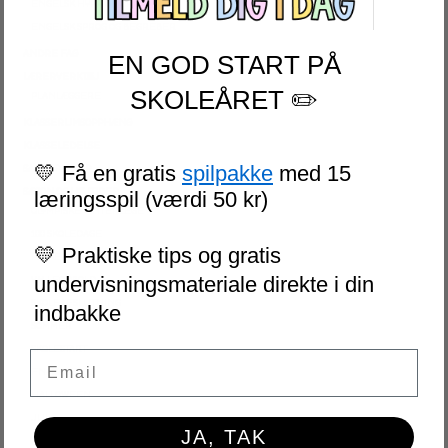
ENGELSK HYPPIGE ORD
ENGELSK SPROG OG BEGREBER
ANDRE FAG
EN GOD START PÅ
LÆRERVERKTØJ
SKOLEÅRET ✏️
PLANLÆGGERE
KLASSERUMSOPPHÆNG
KLASSELEDELSE
💛 Få en gratis
spilpakke
med 15
SAMLEPAKKER
SÆSON OG HØJTIDER
læringsspil (værdi 50 kr)
OLYMPISKE VINTERLEGE
100 SKOLEDAGE
💛 Praktiske tips og gratis
PÅSKE
undervisningsmateriale direkte i din
VM I FODBOLD
SKOLEAFSLUTNING
indbakke
SOMMER
SKOLESTART
Email
FN-DAGEN
HALLOWEEN
JUL
JA, TAK
NYTÅR