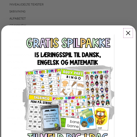
NIVEAUDELTE TEKSTER
SKRIVNING
ALFABETET
GRAMMATIK
HYPPIGE ORD
SPROG OG BEGREBER
SPROGSPIRALEN
DANSK SOM ANDETSPROG
MATEMATIK
INDSKOLING
ADDITION OG SUBTRAKTION
MULTIPLIKATION OG DIVISION
TEKSTOPGAVER
TID: KLOKKEN OG KALENDER
BRØKER
MATEMATIKSPIRALEN
ENGELSK
ENGELSK LÆSNING
ENGELSK SKRIVNING