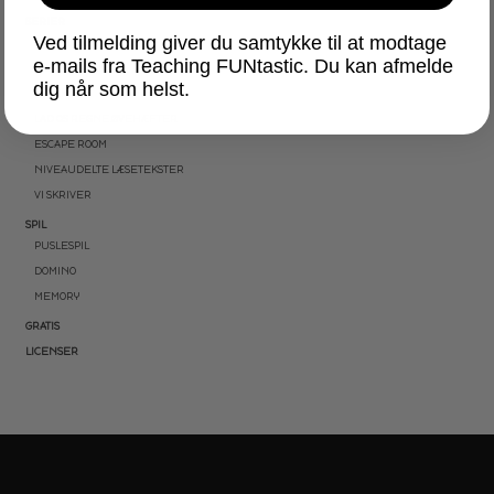
SERIER
Ved tilmelding giver du samtykke til at modtage
AKTIVITETSPAKKER
e-mails fra Teaching FUNtastic. Du kan afmelde
BRAIN BREAKS
dig når som helst.
LÆSEKORT
LAD OS REGNE ØVEHÆFTER
ESCAPE ROOM
NIVEAUDELTE LÆSETEKSTER
VI SKRIVER
SPIL
PUSLESPIL
DOMINO
MEMORY
GRATIS
LICENSER