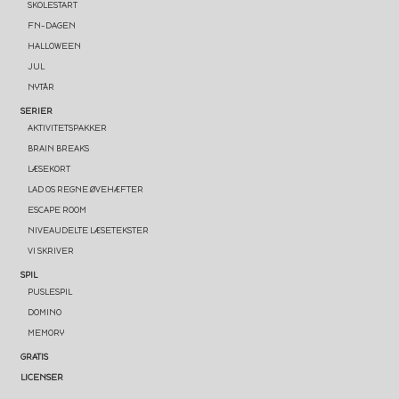
SKOLESTART
FN-DAGEN
HALLOWEEN
JUL
NYTÅR
EN GOD START PÅ
SERIER
AKTIVITETSPAKKER
SKOLEÅRET ✏️
BRAIN BREAKS
LÆSEKORT
LAD OS REGNE ØVEHÆFTER
💛 Få en gratis
spilpakke
med 15
ESCAPE ROOM
læringsspil (værdi 50 kr)
NIVEAUDELTE LÆSETEKSTER
VI SKRIVER
💛 Praktiske tips og gratis
SPIL
PUSLESPIL
undervisningsmateriale direkte i din
DOMINO
indbakke
MEMORY
GRATIS
Email
LICENSER