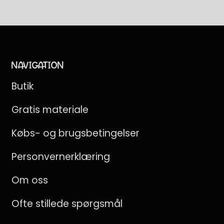
JA, TAK
Ved tilmelding giver du samtykke til at modtage
e-mails fra Teaching FUNtastic. Du kan afmelde
NAVIGATION
dig når som helst.
Butik
Gratis materiale
Købs- og brugsbetingelser
Personvernerklæring
Om oss
Ofte stillede spørgsmål