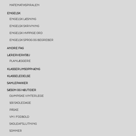
MATEMATIKSPIRALEN
ENGELSK
ENGELSK LÆSNING
ENGELSK SKRIVNING
ENGELSK HYPPIGE ORD
ENGELSK SPROG OG BEGREBER
ANDRE FAG
LÆRERVERKTØJ
PLANLÆGGERE
KLASSERUMSOPPHÆNG
KLASSELEDELSE
SAMLEPAKKER
SÆSON OG HØJTIDER
OLYMPISKE VINTERLEGE
100 SKOLEDAGE
PÅSKE
VM I FODBOLD
SKOLEAFSLUTNING
SOMMER