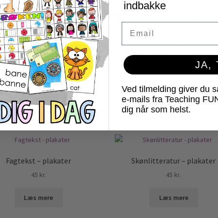
indbakke
Email
abetpenge med aktiviteter
Jeg kan! Godt klassemiljø og 
35
kr.
arbejdsvaner
JA,
69
kr.
Læs mere
Ved tilmelding giver du 
Læs mere
e-mails fra Teaching FU
dig når som helst.
Fagtekst – plakater
Skønlitteratur – plakater
45
kr.
45
kr.
Læs mere
Læs mere