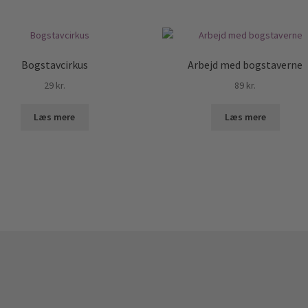
Bogstavcirkus
Arbejd med bogstaverne
29
kr.
89
kr.
Læs mere
Læs mere