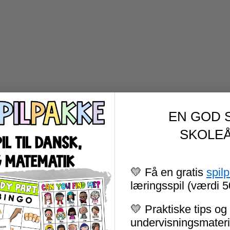
EN GOD 
SKOLEÅ
💛 Få en gratis
spil
læringsspil (værdi 5
💛 Praktiske tips og 
undervisningsmateria