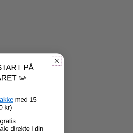
START PÅ
RET ✏️
pakke
med 15
0 kr)
gratis
le direkte i din