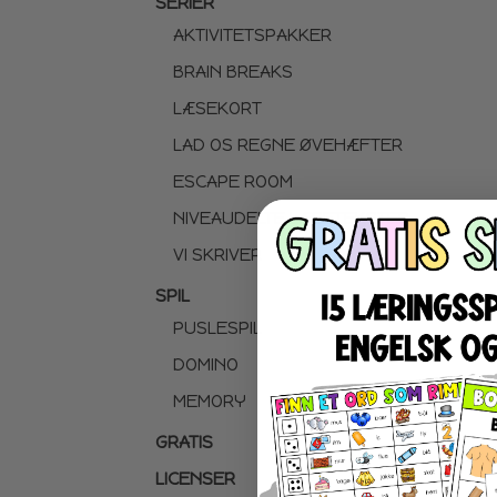
SERIER
AKTIVITETSPAKKER
BRAIN BREAKS
LÆSEKORT
LAD OS REGNE ØVEHÆFTER
ESCAPE ROOM
NIVEAUDELTE LÆSETEKSTER
VI SKRIVER
SPIL
PUSLESPIL
DOMINO
MEMORY
GRATIS
LICENSER