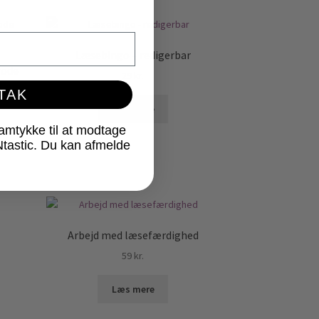
Læsebingo – redigerbar
gode
29
kr.
 TAK
Læs mere
samtykke til at modtage
Ntastic. Du kan afmelde
Arbejd med læsefærdighed
59
kr.
Læs mere