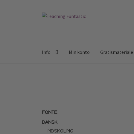
Spring
Spring
til
til
navigation
indhold
Info
Min konto
Gratismateriale
FONTE
DANSK
INDSKOLING